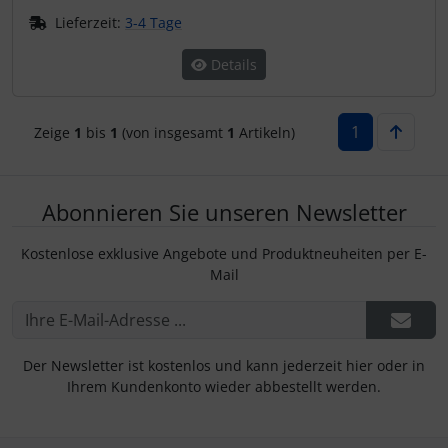
IMPACTFOAM
Personalisierte Produkte
Lieferzeit:
3-4 Tage
Instrumente
Schlüsselanhänger
Details
Mückenputzer
Schmuck
1
Zeige
1
bis
1
(von insgesamt
1
Artikeln)
Navigation
Taschen
Reifen, Schläuche und Co.
Thermikhüte
Abonnieren Sie unseren Newsletter
Kostenlose exklusive Angebote und Produktneuheiten per E-
Sauerstoff, Gas und Feuer
3D Reliefkarten
Mail
Schläuche, Verbinder....
Schrauben, Muttern & Co.
Der Newsletter ist kostenlos und kann jederzeit hier oder in
Ihrem Kundenkonto wieder abbestellt werden.
Schutz und Pflege