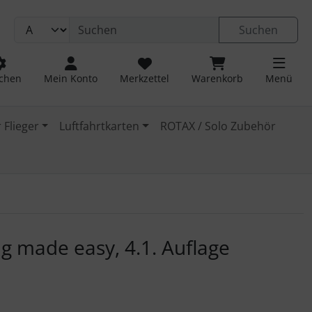
Suchen
chen
Mein Konto
Merkzettel
Warenkorb
Menü
 Flieger
Luftfahrtkarten
ROTAX / Solo Zubehör
 navigieren. Zum Vergrößern klicken Sie auf das Bild.
g made easy, 4.1. Auflage