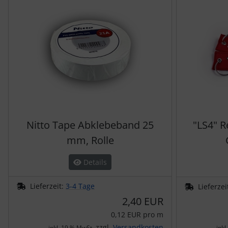
Nitto Tape Abklebeband 25
"LS4" R
mm, Rolle
Details
Lieferzeit:
3-4 Tage
Lieferzei
2,40 EUR
0,12 EUR pro m
zzgl.
Versandkosten
inkl. 19 % MwSt.
inkl