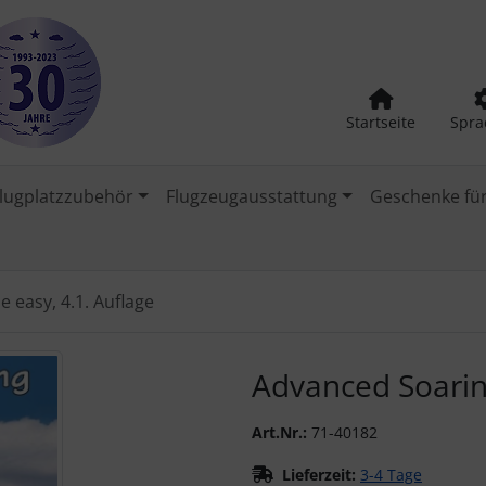
Startseite
Spra
lugplatzzubehör
Flugzeugausstattung
Geschenke für
 easy, 4.1. Auflage
urück-" und "Vor-Button" nutzen, um zwischen den Bildern zu
Advanced Soarin
Art.Nr.:
71-40182
Lieferzeit:
3-4 Tage