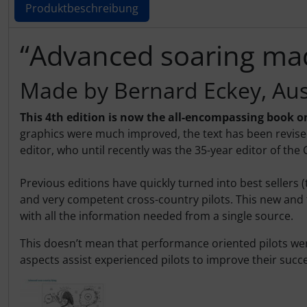
IMPACTFOAM
Personalisierte Produkte
Produktbeschreibung
Instrumente
Schlüsselanhänger
Produktbeschreibung
“Advanced soaring mad
Mückenputzer
Schmuck
Made by Bernard Eckey, Aus
Navigation
Taschen
This 4th edition is now the all-encompassing book o
graphics were much improved, the text has been revise
Reifen, Schläuche und Co.
Thermikhüte
editor, who until recently was the 35-year editor of the 
Sauerstoff, Gas und Feuer
3D Reliefkarten
Previous editions have quickly turned into best sellers 
and very competent cross-country pilots. This new and fi
Schläuche, Verbinder....
with all the information needed from a single source.
This doesn’t mean that performance oriented pilots were
Schrauben, Muttern & Co.
aspects assist experienced pilots to improve their succ
Schutz und Pflege