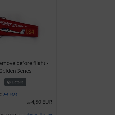
emove before flight -
Golden Series
Details
t:
3-4 Tage
4,50 EUR
ab
zzgl.
Versandkosten
. 19 % MwSt.