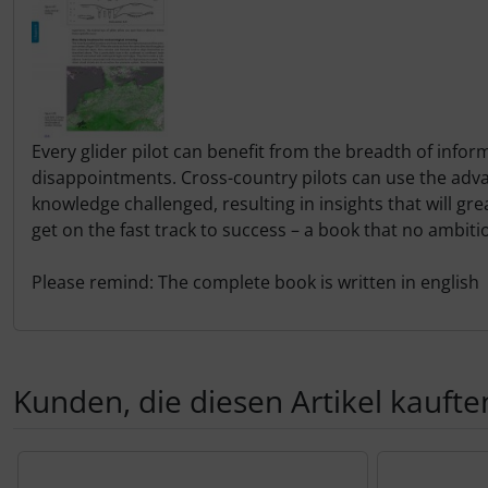
Schutztaschen Interieur
Tapes und Tuning
Transponder
Every glider pilot can benefit from the breadth of inform
disappointments. Cross-country pilots can use the advanc
Warn- und Schutzfolien
knowledge challenged, resulting in insights that will gre
get on the fast track to success – a book that no ambitio
Sonstiges
Please remind: The complete book is written in english
Kunden, die diesen Artikel kauften
Es folgt ein Produktslider - navigieren Sie mit der Tab-Tas