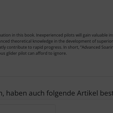
ation in this book. Inexperienced pilots will gain valuable in
ed theoretical knowledge in the development of superior pra
atly contribute to rapid progress. In short, “Advanced Soarin
us glider pilot can afford to ignore.
, haben auch folgende Artikel beste
te zu den einzelnen Artikeln.