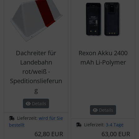
Schutztaschen Interieur
Tapes und Tuning
Transponder
Dachreiter für
Rexon Akku 2400
Warn- und Schutzfolien
Landebahn
mAh Li-Polymer
Sonstiges
rot/weiß -
Speditionslieferun
g
Details
Details
Lieferzeit:
wird für Sie
Lieferzeit:
3-4 Tage
bestellt
62,80 EUR
63,00 EUR