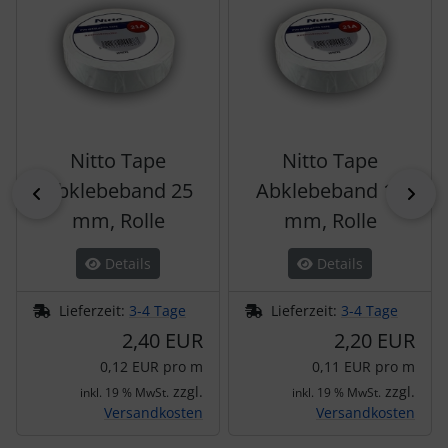
Nitto Tape
Nitto Tape
Abklebeband 25
Abklebeband 19
zurück
vor
mm, Rolle
mm, Rolle
Details
Details
Lieferzeit:
3-4 Tage
Lieferzeit:
3-4 Tage
2,40 EUR
2,20 EUR
0,12 EUR pro m
0,11 EUR pro m
zzgl.
zzgl.
inkl. 19 % MwSt.
inkl. 19 % MwSt.
Versandkosten
Versandkosten