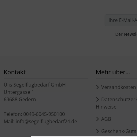
Der Newsle
Kontakt
Mehr über...
Ülis Segelflugbedarf GmbH
Versandkosten
Untergasse 1
63688 Gedern
Datenschutzerk
Hinweise
Telefon: 0049-6045-950100
AGB
Mail: info@segelflugbedarf24.de
Geschenk-Guts