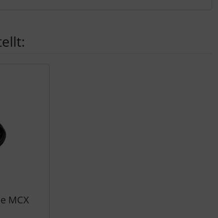
llt:
ne MCX