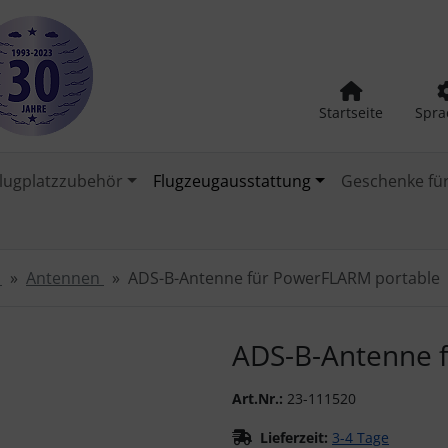
Startseite
Spra
lugplatzzubehör
Flugzeugausstattung
Geschenke für
B
Antennen
ADS-B-Antenne für PowerFLARM portable
urück-" und "Vor-Button" nutzen, um zwischen den Bildern zu
ADS-B-Antenne 
Art.Nr.:
23-111520
Lieferzeit:
3-4 Tage