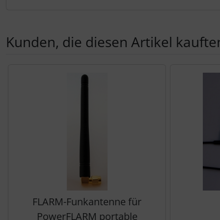
Personalisierte Produkte
Schlüsselanhänger
Kunden, die diesen Artikel kauften
Schmuck
Es folgt ein Produktslider - navigieren Sie mit der Tab-Tas
Taschen
Thermikhüte
3D Reliefkarten
FLARM-Funkantenne für
PowerFLARM portable