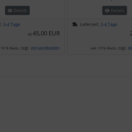
Details
Details
t:
3-4 Tage
Lieferzeit:
3-4 Tage
45,00 EUR
ab
zzgl.
Versandkosten
zzgl.
V
. 19 % MwSt.
inkl. 19 % MwSt.
te zu den einzelnen Artikeln.