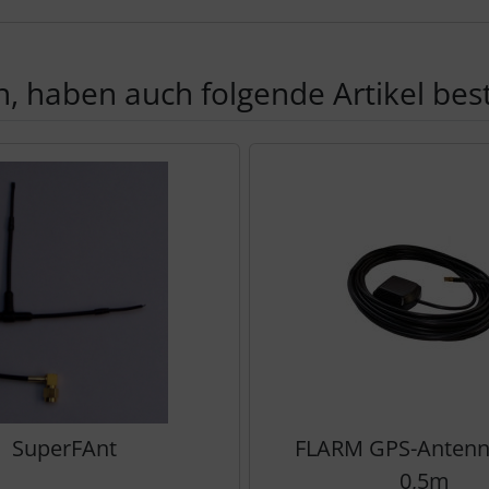
, haben auch folgende Artikel beste
te zu den einzelnen Artikeln.
SuperFAnt
FLARM GPS-Anten
0,5m