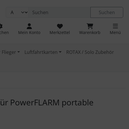
Suchen
chen
Mein Konto
Merkzettel
Warenkorb
Menü
 Flieger
Luftfahrtkarten
ROTAX / Solo Zubehör
 navigieren. Zum Vergrößern klicken Sie auf das Bild.
für PowerFLARM portable