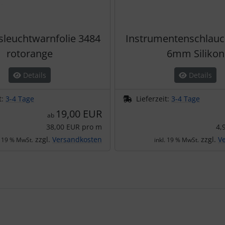
leuchtwarnfolie 3484
Instrumentenschlau
rotorange
6mm Silikon
Details
Details
t:
3-4 Tage
Lieferzeit:
3-4 Tage
19,00 EUR
ab
38,00 EUR pro m
4,
zzgl.
Versandkosten
zzgl.
V
. 19 % MwSt.
inkl. 19 % MwSt.
te zu den einzelnen Artikeln.