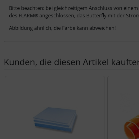
Personalisierte Produkte
Bitte beachten: bei gleichzeitigem Anschluss von einem
des FLARM
®
angeschlossen, das Butterfly mit der St
Schlüsselanhänger
Abbildung ähnlich, die Farbe kann abweichen!
Schmuck
Taschen
Kunden, die diesen Artikel kauften
Thermikhüte
Es folgt ein Produktslider - navigieren Sie mit der Tab-Tas
3D Reliefkarten