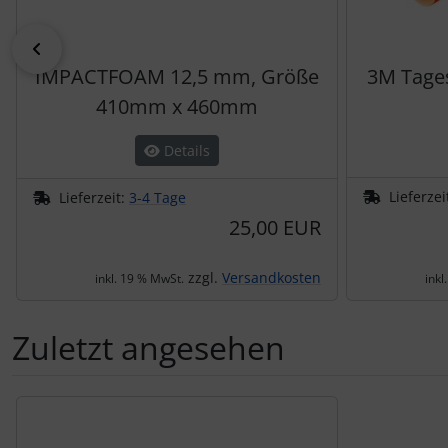
zurück
IMPACTFOAM 12,5 mm, Größe
3M Tages
410mm x 460mm
Details
Lieferzei
Lieferzeit:
3-4 Tage
25,00 EUR
zzgl.
Versandkosten
inkl. 19 % MwSt.
inkl
Zuletzt angesehen
Es folgt ein Produktslider - navigieren Sie mit der Tab-Tas