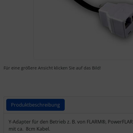
Zubehör und Ersatzteile für Instrumente
Fliegerkarten
IMPACTFOAM
Fliegerspiele
Kniebretter
Fliegeruhren
Literatur / Bücher
Für Pilotenkinder
Südfrankreich-Zubehör
Für eine größere Ansicht klicken Sie auf das Bild!
Geschenk-Boutique
Thermikhüte
Gutscheine
Ver- und Entsorgung
Kalender
Warm und Kalt
Produktbeschreibung
Magnetflugzeuge
Sonstiges
Produktbeschreibung
Y-Adapter für den Betrieb z. B. von FLARM
®
, PowerFLARM
mit ca. 8cm Kabel.