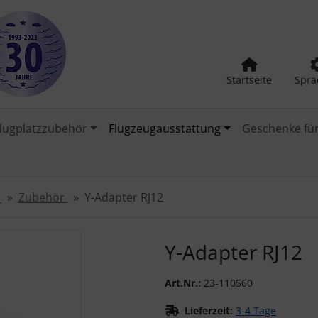
Startseite
Spra
lugplatzzubehör
Flugzeugausstattung
Geschenke für
B
Zubehör
Y-Adapter RJ12
urück-" und "Vor-Button" nutzen, um zwischen den Bildern zu
Y-Adapter RJ12
Art.Nr.:
23-110560
Lieferzeit:
3-4 Tage