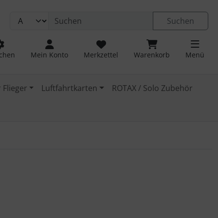
Suchen
chen
Mein Konto
Merkzettel
Warenkorb
Menü
 Flieger
Luftfahrtkarten
ROTAX / Solo Zubehör
 navigieren. Zum Vergrößern klicken Sie auf das Bild.