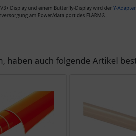
 V3+ Display und einem Butterfly-Display wird der
Y-Adapter
romversorgung am Power/data port des FLARM
®
.
, haben auch folgende Artikel beste
te zu den einzelnen Artikeln.