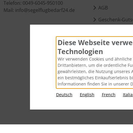
Telefon: 0049-6045-950100
AGB
Mail: info@segelflugbedarf24.de
Geschenk-Guts
Kontakt
Diese Webseite verwe
Cookie Einstell
Technologien
Wir verwenden Cookies und ähnliche 
Drittanbietern, um die ordentliche F
gewährleisten, die Nutzung unseres 
ein bestmögliches Einkaufserlebnis b
Informationen finden Sie in unserer 
Deutsch
English
French
Itali
Alle Preise inkl. gesetzl. MwSt. zzgl.
Vers