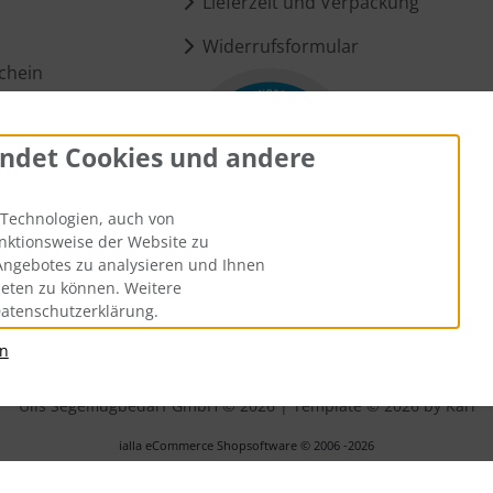
Lieferzeit und Verpackung
Widerrufsformular
chein
ndet Cookies und andere
ungen
Technologien, auch von
unktionsweise der Website zu
Angebotes zu analysieren und Ihnen
ieten zu können. Weitere
Datenschutzerklärung.
an
andkosten
. Die durchgestrichenen Preise entsprechen dem bisheri
Ülis Segelflugbedarf GmbH © 2026 | Template © 2026 by Karl
i
alla eCommerce Shopsoftware © 2006 -2026