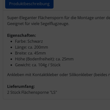
Personalisierte Produkte
Produktbeschreibung
Schlüsselanhänger
Produktbeschreibung
Super-Eleganter Flächensporn für die Montage unter 
Geeignet für viele Segelflugzeuge.
Schmuck
Eigenschaften:
Taschen
Farbe: Schwarz
Länge: ca. 200mm
Thermikhüte
Breite: ca. 45mm
Höhe (Bodenfreiheit): ca. 25mm
3D Reliefkarten
Gewicht: ca. 104g / Stück
Ankleben mit Kontaktkleber oder Silikonkleber (beides 
Lieferumfang:
2 Stück Flächensporne "LS"