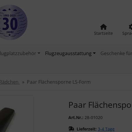
Startseite
Spra
lugplatzzubehör
Flugzeugausstattung
Geschenke für
 -Rädchen
Paar Flächensporne LS-Form
urück-" und "Vor-Button" nutzen, um zwischen den Bildern zu
Paar Flächenspo
Art.Nr.:
28-01020
Lieferzeit:
3-4 Tage