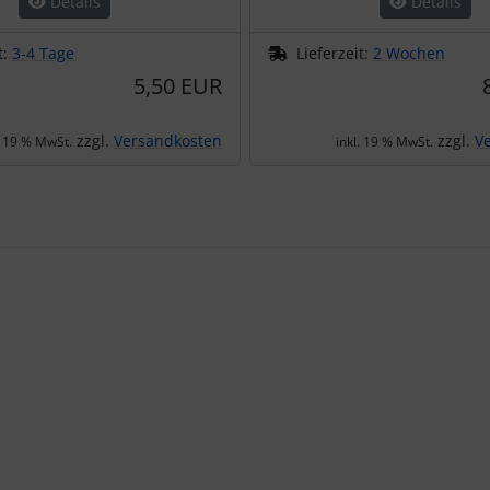
Details
Details
t:
3-4 Tage
Lieferzeit:
2 Wochen
5,50 EUR
zzgl.
Versandkosten
zzgl.
V
. 19 % MwSt.
inkl. 19 % MwSt.
te zu den einzelnen Artikeln.