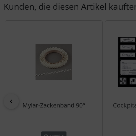
Kunden, die diesen Artikel kauften
Es folgt ein Produktslider - navigieren Sie mit der Tab-Tas
zurück
Mylar-Zackenband 90°
Cockpita