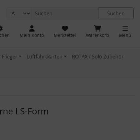
Suchen
chen
Mein Konto
Merkzettel
Warenkorb
Menü
 Flieger
Luftfahrtkarten
ROTAX / Solo Zubehör
 navigieren. Zum Vergrößern klicken Sie auf das Bild.
rne LS-Form