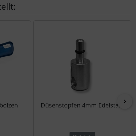
llt:
vor
bolzen
Düsenstopfen 4mm Edelstahl