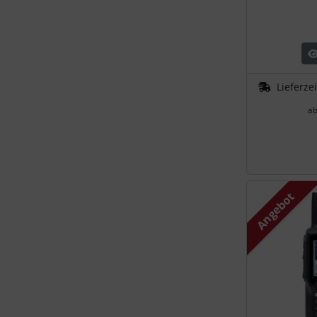
Personalisierte Produkte
Schlüsselanhänger
Schmuck
Lieferze
Taschen
a
Thermikhüte
3D Reliefkarten
Angebot