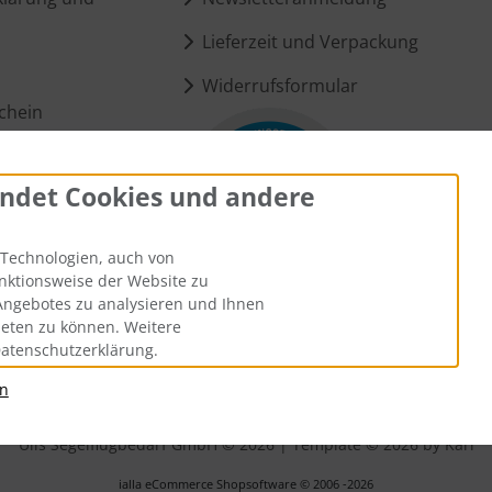
Lieferzeit und Verpackung
Widerrufsformular
chein
ndet Cookies und andere
ungen
Technologien, auch von
unktionsweise der Website zu
Angebotes zu analysieren und Ihnen
ieten zu können. Weitere
Datenschutzerklärung.
an
andkosten
. Die durchgestrichenen Preise entsprechen dem bisheri
Ülis Segelflugbedarf GmbH © 2026 | Template © 2026 by Karl
i
alla eCommerce Shopsoftware © 2006 -2026