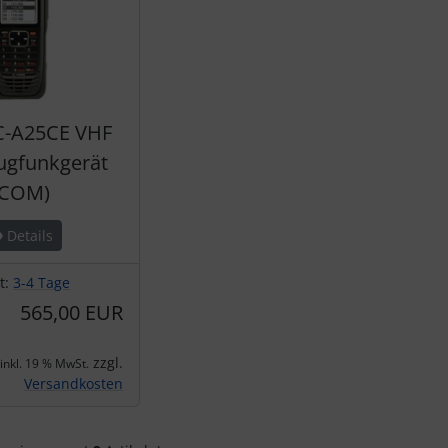
C-A25CE VHF
ugfunkgerät
(COM)
Details
it:
3-4 Tage
565,00 EUR
zzgl.
inkl. 19 % MwSt.
Versandkosten