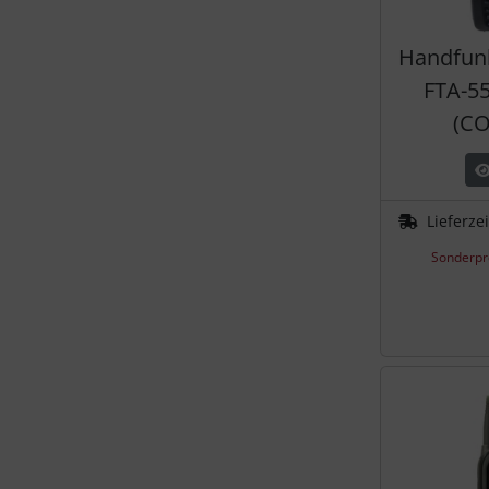
Handfun
FTA-55
(C
Lieferze
Sonderpr