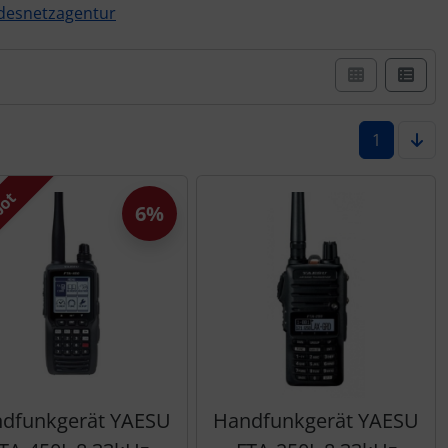
ndesnetzagentur
er Box- oder Listenansicht wählen.
1
bot
6%
dfunkgerät YAESU
Handfunkgerät YAESU