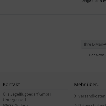
Zeige
1
bis
9
(v
Der Newsle
Kontakt
Mehr über...
Ülis Segelflugbedarf GmbH
Versandkosten
Untergasse 1
63688 Gedern
Datenschutzerk