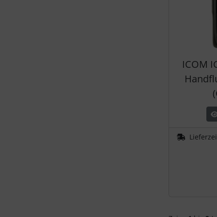
ICOM I
Handfl
Lieferze