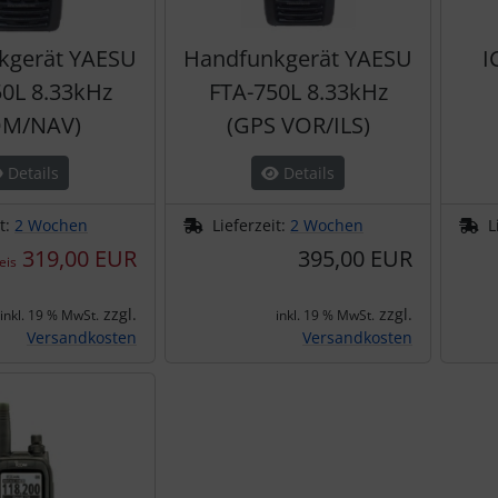
kgerät YAESU
Handfunkgerät YAESU
I
0L 8.33kHz
FTA-750L 8.33kHz
OM/NAV)
(GPS VOR/ILS)
Details
Details
it:
2 Wochen
Lieferzeit:
2 Wochen
L
319,00 EUR
395,00 EUR
eis
zzgl.
zzgl.
inkl. 19 % MwSt.
inkl. 19 % MwSt.
Versandkosten
Versandkosten