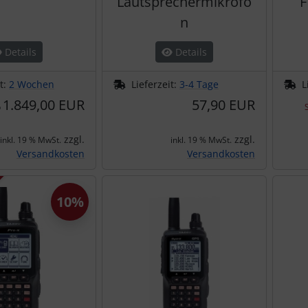
Lautsprechermikrofo
F
n
Details
Details
it:
2 Wochen
Lieferzeit:
3-4 Tage
L
1.849,00 EUR
57,90 EUR
b
zzgl.
zzgl.
inkl. 19 % MwSt.
inkl. 19 % MwSt.
Versandkosten
Versandkosten
10%