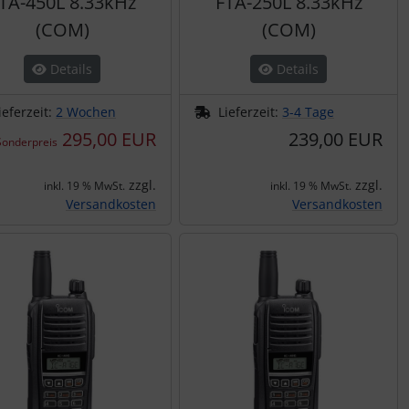
TA-450L 8.33kHz
FTA-250L 8.33kHz
(COM)
(COM)
Details
Details
ieferzeit:
2 Wochen
Lieferzeit:
3-4 Tage
295,00 EUR
239,00 EUR
Sonderpreis
zzgl.
zzgl.
inkl. 19 % MwSt.
inkl. 19 % MwSt.
Versandkosten
Versandkosten