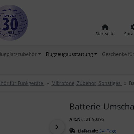
Startseite
Spra
lugplatzzubehör
Flugzeugausstattung
Geschenke für
hör für Funkgeräte
Mikrofone, Zubehör, Sonstiges
Ba
urück-" und "Vor-Button" nutzen, um zwischen den Bildern zu
Batterie-Umschal
Art.Nr.:
21-90395
vor
Lieferzeit:
3-4 Tage