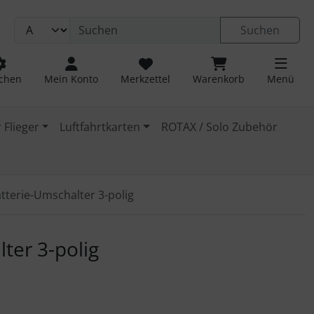
Suchen
chen
Mein Konto
Merkzettel
Warenkorb
Menü
 Flieger
Luftfahrtkarten
ROTAX / Solo Zubehör
tterie-Umschalter 3-polig
 navigieren. Zum Vergrößern klicken Sie auf das Bild.
ter 3-polig