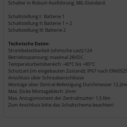
Personalisierte Produkte
Schalter in Robust-Ausführung, MIL-Standard.
Schlüsselanhänger
Schaltstellung I: Batterie 1
Schaltstellung II: Batterie 1 + 2
Schmuck
Schaltstellung III: Batterie 2
Technische Daten:
Taschen
Strombelastbarkeit (ohmsche Last):12A
Betriebsspannung: maximal 28VDC
Thermikhüte
Temperaturbeitsbereich: -40°C bis +85°C
Schutzart (im eingebauten Zustand): IP67 nach EN6052
3D Reliefkarten
Anschluss über Schraubanschlüsse
Montage über Zentral-Befestigung Durchmesser 12,2
Max. Dicke Montageblech: 2mm
Max. Anzugsmoment der Zentralmutter: 1,5 Nm
Zum Anschluss bitte das Schaltschema beachten!