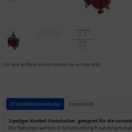
Fallschirmspringer
Zubehör und Ersatzteile für Instrumente
Fliegerkarten
IMPACTFOAM
Fliegerspiele
Kniebretter
Fliegeruhren
Literatur / Bücher
Für Pilotenkinder
Südfrankreich-Zubehör
Für eine größere Ansicht klicken Sie auf das Bild!
Geschenk-Boutique
Thermikhüte
Gutscheine
Ver- und Entsorgung
Kalender
Warm und Kalt
Produktbeschreibung
Downloads
Magnetflugzeuge
Sonstiges
Produktbeschreibung
3-poliger Knebel-Umschalter, geeignet für die unte
Die Batterien werden in Schaltstellung II paralel gesc