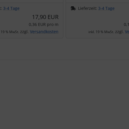
t:
3-4 Tage
Lieferzeit:
3-4 Tage
17,90 EUR
0,36 EUR pro m
0,
zzgl.
Versandkosten
zzgl.
V
. 19 % MwSt.
inkl. 19 % MwSt.
te zu den einzelnen Artikeln.