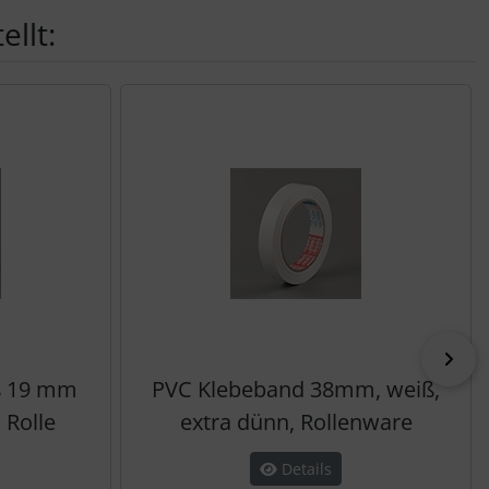
llt:
vor
ß 19 mm
PVC Klebeband 38mm, weiß,
 Rolle
extra dünn, Rollenware
Details