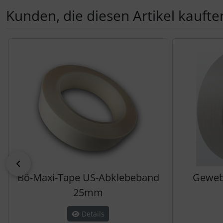
Kunden, die diesen Artikel kauften
Es folgt ein Produktslider - navigieren Sie mit der Tab-Tas
zurück
Bö-Maxi-Tape US-Abklebeband
Geweb
25mm
Details