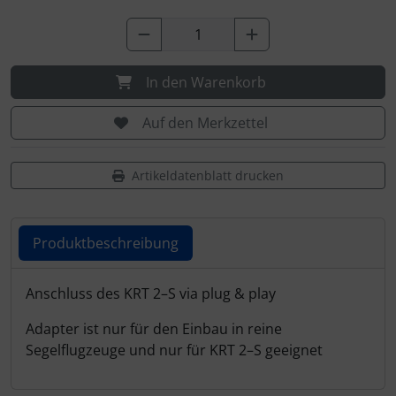
Personalisierte Produkte
Schlüsselanhänger
In den Warenkorb
Schmuck
Auf den Merkzettel
Taschen
Artikeldatenblatt drucken
Thermikhüte
3D Reliefkarten
Produktbeschreibung
Produktbeschreibung
Anschluss des KRT 2–S via plug & play
Adapter ist nur für den Einbau in reine
Segelflugzeuge und nur für KRT 2–S geeignet