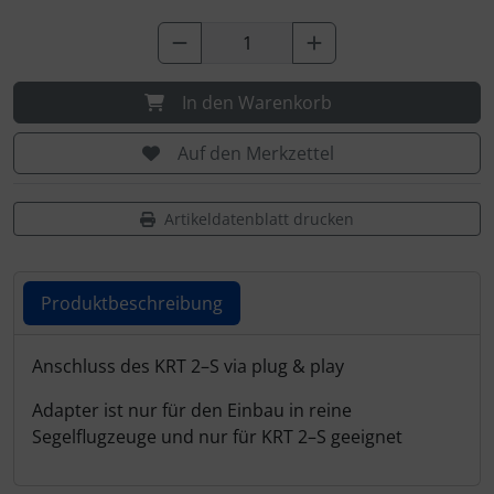
Personalisierte Produkte
Schlüsselanhänger
In den Warenkorb
Schmuck
Auf den Merkzettel
Taschen
Artikeldatenblatt drucken
Thermikhüte
3D Reliefkarten
Produktbeschreibung
Produktbeschreibung
Anschluss des KRT 2–S via plug & play
Adapter ist nur für den Einbau in reine
Segelflugzeuge und nur für KRT 2–S geeignet