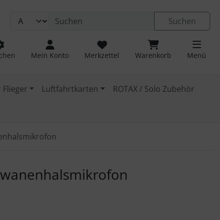
Suchen
chen
Mein Konto
Merkzettel
Warenkorb
Menü
 Flieger
Luftfahrtkarten
ROTAX / Solo Zubehör
enhalsmikrofon
 navigieren. Zum Vergrößern klicken Sie auf das Bild.
chwanenhalsmikrofon