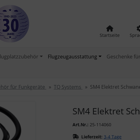
Startseite
Spra
lugplatzzubehör
Flugzeugausstattung
Geschenke für
hör für Funkgeräte
TQ Systems
SM4 Elektret Schwan
urück-" und "Vor-Button" nutzen, um zwischen den Bildern zu
SM4 Elektret S
Art.Nr.:
25-114060
Lieferzeit:
3-4 Tage