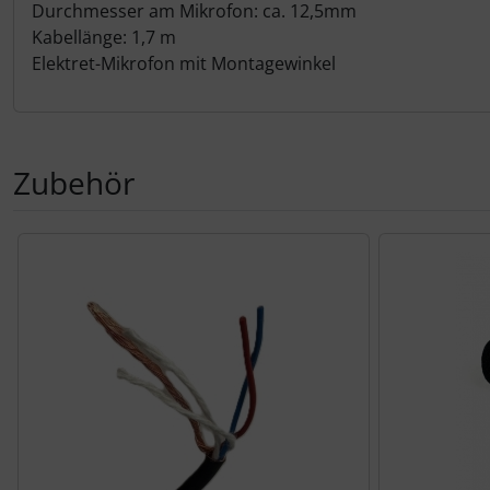
Personalisierte Produkte
Durchmesser am Mikrofon: ca. 12,5mm
Kabellänge: 1,7 m
Schlüsselanhänger
Elektret-Mikrofon mit Montagewinkel
Schmuck
Taschen
Zubehör
Thermikhüte
Es folgt ein Produktslider - navigieren Sie mit der Tab-Tas
3D Reliefkarten