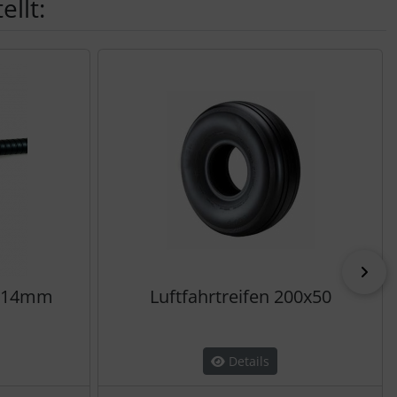
llt:
vor
2-14mm
Luftfahrtreifen 200x50
Details