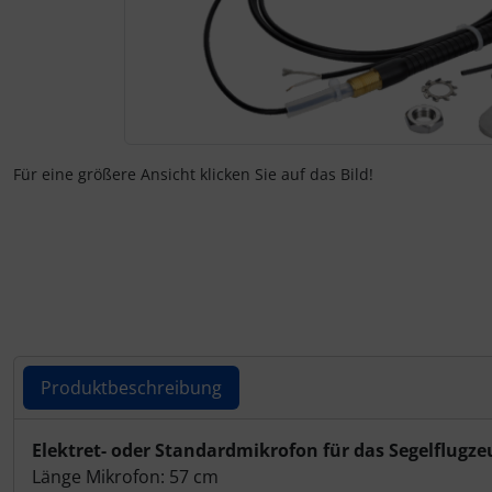
Fallschirmspringer
Zubehör und Ersatzteile für Instrumente
Fliegerkarten
IMPACTFOAM
Fliegerspiele
Kniebretter
Fliegeruhren
Literatur / Bücher
Für eine größere Ansicht klicken Sie auf das Bild!
Für Pilotenkinder
Südfrankreich-Zubehör
Geschenk-Boutique
Thermikhüte
Gutscheine
Ver- und Entsorgung
Kalender
Warm und Kalt
Produktbeschreibung
Magnetflugzeuge
Sonstiges
Produktbeschreibung
Elektret- oder Standardmikrofon für das Segelflugze
Länge Mikrofon: 57 cm