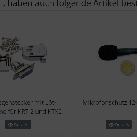
, haben auch folgende Artikel beste
te zu den einzelnen Artikeln.
egenstecker mit Löt-
Mikrofonschutz 1
ine für KRT-2 und KTX2
Details
Details