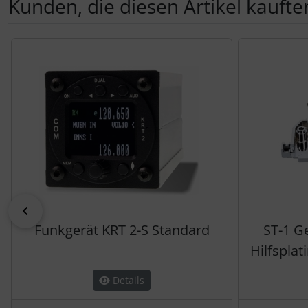
Kunden, die diesen Artikel kauften
Es folgt ein Produktslider - navigieren Sie mit der Tab-Tas
zurück
Funkgerät KRT 2-S Standard
ST-1 G
Hilfsplat
Details