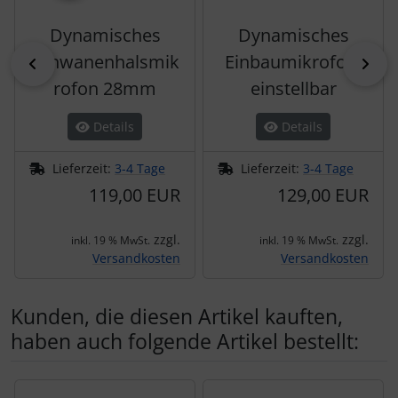
Dynamisches
Dynamisches
Schwanenhalsmik
Einbaumikrofon,
zurück
vor
rofon 28mm
einstellbar
Details
Details
Lieferzeit:
3-4 Tage
Lieferzeit:
3-4 Tage
119,00 EUR
129,00 EUR
zzgl.
zzgl.
inkl. 19 % MwSt.
inkl. 19 % MwSt.
Versandkosten
Versandkosten
Kunden, die diesen Artikel kauften,
haben auch folgende Artikel bestellt:
Es folgt ein Produktslider - navigieren Sie mit der Tab-Tas