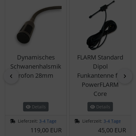
Dynamisches
FLARM Standard
Schwanenhalsmik
Dipol
rofon 28mm
Funkantenne für
zurück
vor
PowerFLARM
Core
Details
Details
Lieferzeit:
3-4 Tage
Lieferzeit:
3-4 Tage
119,00 EUR
45,00 EUR