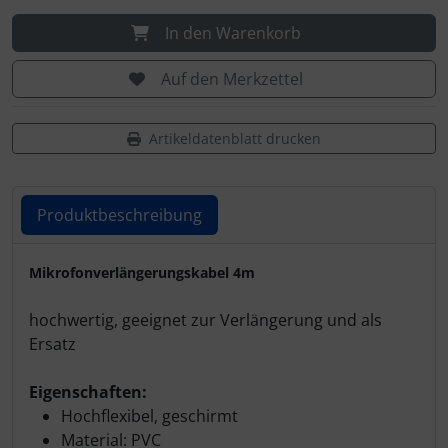
In den Warenkorb
Auf den Merkzettel
Artikeldatenblatt drucken
Produktbeschreibung
Produktbeschreibung
Mikrofonverlängerungskabel 4m
hochwertig, geeignet zur Verlängerung und als
Ersatz
Eigenschaften:
Hochflexibel, geschirmt
Material: PVC