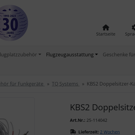
Startseite
Spra
lugplatzzubehör
Flugzeugausstattung
Geschenke für
hör für Funkgeräte
TQ Systems
KBS2 Doppelsitzer-Ka
urück-" und "Vor-Button" nutzen, um zwischen den Bildern zu
KBS2 Doppelsitz
Art.Nr.:
25-114042
Lieferzeit:
2 Wochen