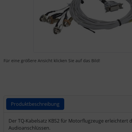
Fallschirmspringer
Zubehör und Ersatzteile für Instrumente
Fliegerkarten
IMPACTFOAM
Fliegerspiele
Kniebretter
Fliegeruhren
Literatur / Bücher
Für Pilotenkinder
Südfrankreich-Zubehör
Für eine größere Ansicht klicken Sie auf das Bild!
Geschenk-Boutique
Thermikhüte
Gutscheine
Ver- und Entsorgung
Kalender
Warm und Kalt
Produktbeschreibung
Magnetflugzeuge
Sonstiges
Produktbeschreibung
Der TQ-Kabelsatz KBS2 für Motorflugzeuge erleichtert
Audioanschlüssen.