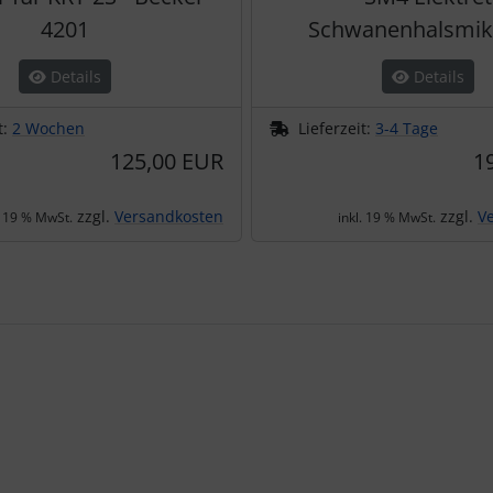
4201
Schwanenhalsmik
Details
Details
t:
2 Wochen
Lieferzeit:
3-4 Tage
125,00 EUR
1
zzgl.
Versandkosten
zzgl.
V
. 19 % MwSt.
inkl. 19 % MwSt.
te zu den einzelnen Artikeln.