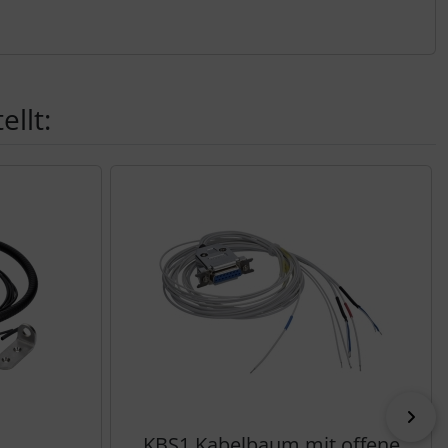
llt:
vor
KBS1 Kabelbaum mit offene