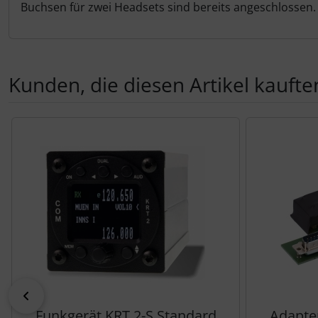
Personalisierte Produkte
Buchsen für zwei Headsets sind bereits angeschlossen.
Schlüsselanhänger
Schmuck
Kunden, die diesen Artikel kauften
Taschen
Es folgt ein Produktslider - navigieren Sie mit der Tab-Tas
Thermikhüte
3D Reliefkarten
zurück
Funkgerät KRT 2-S Standard
Adapter