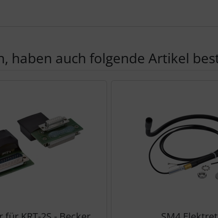
, haben auch folgende Artikel beste
te zu den einzelnen Artikeln.
 für KRT-2S - Becker
SM4 Elektret