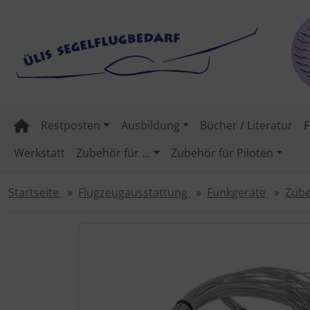
Sprungnavigation
Springe zum Inhalt
Springe zur Navigation
Springe zum Login-Button
LX Zubehör + Ersatzteile
Hardware
Ausbildungsnachweise
Fallschirmspringer
Geräte
F-Schlepp
ETSO-zugelassene Systeme mit FORM1
Motorbatterien
Düsen/Sonden
Rundkappen-Fallschirme
ACL-Blitzer für Segelflieger
Fahrtmesser
Geräte
Aufkleber
3D Postkarten
Remove before flight
3D Karten
ICAO-Motorflugkarten Deutschland 2026
Einzelne Karten
Airmillion Editerra 2026
Visual 500 2025
3D Karten
... Gleitschirmflieger
Bücher
UL-Segelflugzeug Birdy
Entspannung
ICOM
Allgemein
Camelbak / Trinkbeutel
Springe zum Button für Einstellungen
Springe zu den allgemeinen Informationen
Restposten
Ausbildung
Bücher / Literatur
F
Flugbücher
Landebahnmarkierung
Zubehör REXON
Seilfallschirme
Remove before flight
Flächen-Fallschirm
Geräte
Flugstundenerfassung
Zubehör
Badetücher
Geburtstagskarten
Sonstige
3D Postkarten
Mit Nachttiefflugstrecken
ICAO-Segelflugkarten 2026
Avioportolano
Visual 500 2026
3D Postkarten
Geschenkideen
... Streckenflieger
Flieger-Shirts
YAESU
Ausbildung
Süßes
Werkstatt
Zubehör für ...
Zubehör für Piloten
Funksprechtraining
Bodenstation Funk
Sollbruchstellen
Schutztaschen Düsen
Zubehör und Wartung
Displays
Höhenmesser
Bilder, Kunst, Gemälde
Grußkarten
Wandkarten
Metrische OFMA-Segelflugkarten 2025
DFS Visual 500
Handfunkgeräte
... Südfrankreich
Fliegerbrillen
Zubehör REXON
Toiletten
Startseite
Flugzeugausstattung
Funkgeräte
Zube
Lehrbücher
Startausrüstung
Windenschleppseil Zubehör
Zubehör
Zubehör
Horizont
Deko-Windsäcke
Postkarten
Zusammengesetzte Karten
Weitere VFR Karten Europa
ICAO-Karten
Sonstiges
.....UL-Flugzeuge
Fliegeruhren
Wenn mehr als ein Produktbild exitiert, können Sie die "Z
Lernsoftware
Windsäcke
Core-Lizenzen
Kompass
Entspannung
Trauerkarten
Rogersdata 2026
Flugplatz-Taschenbuch
Fallschirmspringer
Flug- Bordbücher
Sonstiges
OGN
Antennen
Variometer
Flieger Backförmchen
Weihnachtskarten
Segelflugkarten
3D Reliefkarten
... Drohnen-Steuerer
Handfunkgeräte
Startersets
FLARM® Überprüfung und Service
Wölbklappenanzeige
Flieger-Shirts
Sonstige
Kursmarker
Headsets, Kopfhörer