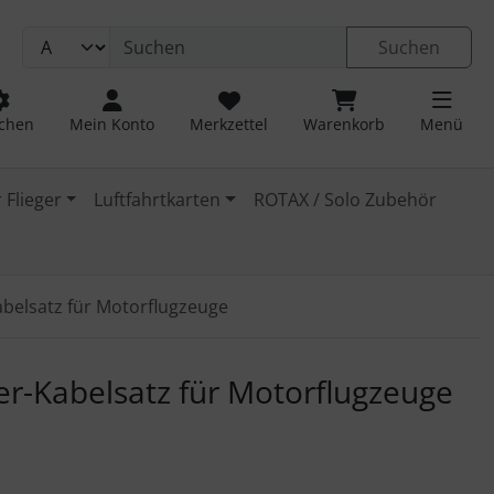
Suchen
chen
Mein Konto
Merkzettel
Warenkorb
Menü
 Flieger
Luftfahrtkarten
ROTAX / Solo Zubehör
belsatz für Motorflugzeuge
 navigieren. Zum Vergrößern klicken Sie auf das Bild.
er-Kabelsatz für Motorflugzeuge