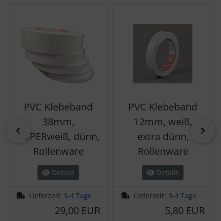
Es folgt ein Produktslider - navigieren Sie mit der Tab-Tas
PVC Klebeband
PVC Klebeband
38mm,
12mm, weiß,
zurück
vor
SUPERweiß, dünn,
extra dünn,
Rollenware
Rollenware
Details
Details
Lieferzeit:
3-4 Tage
Lieferzeit:
3-4 Tage
29,00 EUR
5,80 EUR