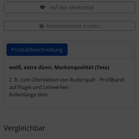
Personalisierte Produkte
Auf den Merkzettel
Schlüsselanhänger
Artikeldatenblatt drucken
Schmuck
Taschen
Produktbeschreibung
Thermikhüte
Produktbeschreibung
weiß, extra dünn, Markenqualität (Tesa)
Z. B. zum Überkleben von Ruderspalt - Profilband
3D Reliefkarten
auf Flügel und Leitwerken
Rollenlänge 66m
Vergleichbar