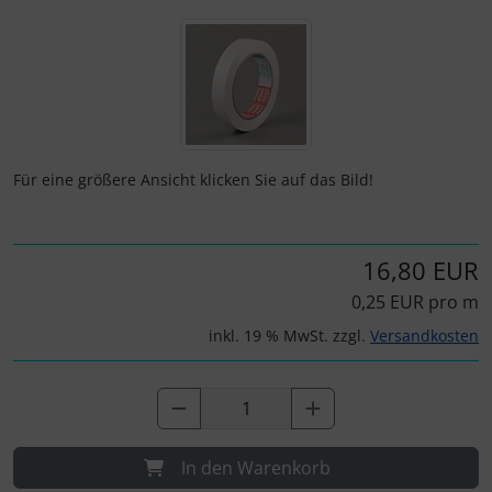
Wenn mehr als ein Produktbild exitiert, können Sie die "Z
Fallschirmspringer
Zubehör und Ersatzteile für Instrumente
Fliegerkarten
IMPACTFOAM
Fliegerspiele
Kniebretter
Fliegeruhren
Literatur / Bücher
Für eine größere Ansicht klicken Sie auf das Bild!
Für Pilotenkinder
Südfrankreich-Zubehör
16,80 EUR
Geschenk-Boutique
Thermikhüte
0,25 EUR pro m
Gutscheine
Ver- und Entsorgung
inkl. 19 % MwSt. zzgl.
Versandkosten
Kalender
Warm und Kalt
Magnetflugzeuge
Sonstiges
In den Warenkorb