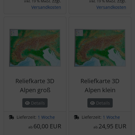
zzgl.
zzgl.
IMPACTFOAM
inkl. 19 % MwSt.
inkl. 19 % MwSt.
Versandkosten
Versandkosten
Instrumente
Mückenputzer
Navigation
Reifen, Schläuche und Co.
Sauerstoff, Gas und Feuer
Reliefkarte 3D
Reliefkarte 3D
Alpen groß
Alpen klein
Schläuche, Verbinder....
Details
Details
Schrauben, Muttern & Co.
Lieferzeit:
1 Woche
Lieferzeit:
1 Woche
Schutz und Pflege
60,00 EUR
24,95 EUR
ab
ab