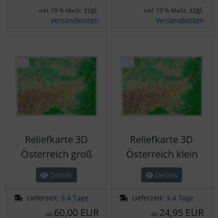
Schutztaschen Interieur
zzgl.
zzgl.
inkl. 19 % MwSt.
inkl. 19 % MwSt.
Versandkosten
Versandkosten
Tapes und Tuning
Transponder
Warn- und Schutzfolien
Sonstiges
Reliefkarte 3D
Reliefkarte 3D
Österreich groß
Österreich klein
Details
Details
Lieferzeit:
3-4 Tage
Lieferzeit:
3-4 Tage
60,00 EUR
24,95 EUR
ab
ab