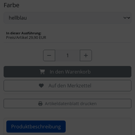
Farbe
Schutztaschen Interieur
Tapes und Tuning
In dieser Ausführung:
Transponder
Preis/Artikel
29,90 EUR
Warn- und Schutzfolien
Sonstiges
In den Warenkorb
Auf den Merkzettel
Artikeldatenblatt drucken
Produktbeschreibung