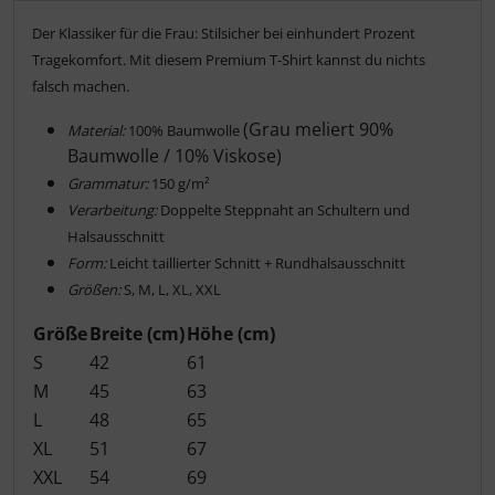
Produktbeschreibung
Der Klassiker für die Frau: Stilsicher bei einhundert Prozent
Tragekomfort.
Mit diesem Premium T-Shirt kannst du nichts
falsch machen.
(Grau meliert 90%
Material:
100% Baumwolle
Baumwolle / 10% Viskose)
Grammatur:
150 g/m²
Verarbeitung:
Doppelte Steppnaht an Schultern und
Halsausschnitt
Form:
Leicht taillierter Schnitt + Rundhalsausschnitt
Größen:
S, M, L, XL, XXL
Größe
Breite (cm)
Höhe (cm)
S
42
61
M
45
63
L
48
65
XL
51
67
XXL
54
69