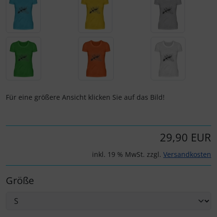
IMPACTFOAM
Instrumente
Mückenputzer
Navigation
Für eine größere Ansicht klicken Sie auf das Bild!
Reifen, Schläuche und Co.
Sauerstoff, Gas und Feuer
29,90 EUR
Schläuche, Verbinder....
inkl. 19 % MwSt. zzgl.
Versandkosten
Schrauben, Muttern & Co.
Größe
Schutz und Pflege