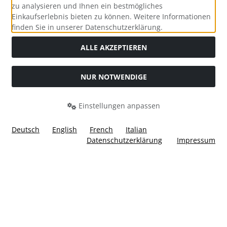
zu analysieren und Ihnen ein bestmögliches
Einkaufserlebnis bieten zu können. Weitere Informationen
Social Media
finden Sie in unserer Datenschutzerklärung.
ALLE AKZEPTIEREN
NUR NOTWENDIGE
Widerrufsformular
Einstellungen anpassen
Deutsch
English
French
Italian
Datenschutzerklärung
Impressum
Alle Preise inkl. gesetzl. MwSt. zzgl.
Versandkosten
. Die
durchgestrichenen Preise entsprechen dem bisherigen Preis
bei Ülis Segelflugbedarf GmbH.
Ülis Segelflugbedarf GmbH © 2026 | Template © 2026 by Karl