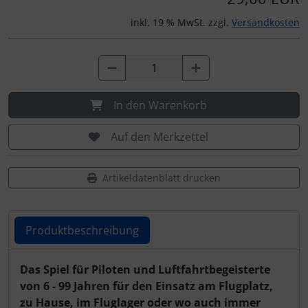
Schutztaschen Interieur
inkl. 19 % MwSt. zzgl.
Versandkosten
Tapes und Tuning
Transponder
In den Warenkorb
Warn- und Schutzfolien
Auf den Merkzettel
Sonstiges
Artikeldatenblatt drucken
Produktbeschreibung
Produktbeschreibung
Das Spiel für Piloten und Luftfahrtbegeisterte
von 6 - 99 Jahren für den Einsatz am Flugplatz,
zu Hause, im Fluglager oder wo auch immer