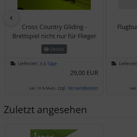
zurück
Cross Country Gliding -
Flugbu
Brettspiel nicht nur für Flieger
Details
Lieferzeit:
3-4 Tage
Lieferzei
29,00 EUR
zzgl.
Versandkosten
inkl. 19 % MwSt.
inkl
Zuletzt angesehen
Es folgt ein Produktslider - navigieren Sie mit der Tab-Tas