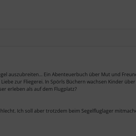
lügel auszubreiten... Ein Abenteuerbuch über Mut und Fre
iebe zur Fliegerei. In Spörls Büchern wachsen Kinder über
r erleben als auf dem Flugplatz?
uschlecht. Ich soll aber trotzdem beim Segelfluglager mitm
«