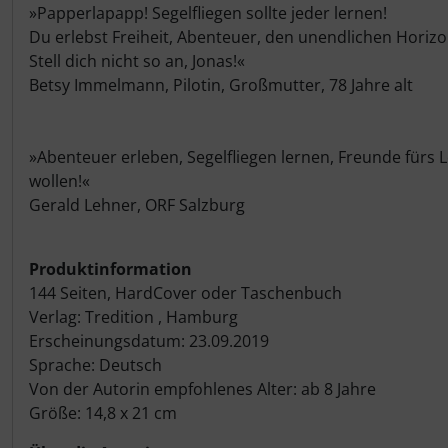
»Papperlapapp! Segelfliegen sollte jeder lernen!
Schutztaschen Interieur
Du erlebst Freiheit, Abenteuer, den unendlichen Horizo
Stell dich nicht so an, Jonas!«
Tapes und Tuning
Betsy Immelmann, Pilotin, Großmutter, 78 Jahre alt
Transponder
»Abenteuer erleben, Segelfliegen lernen, Freunde fürs 
Warn- und Schutzfolien
wollen!«
Gerald Lehner, ORF Salzburg
Sonstiges
Produktinformation
144 Seiten, HardCover oder Taschenbuch
Verlag: Tredition , Hamburg
Erscheinungsdatum: 23.09.2019
Sprache: Deutsch
Von der Autorin empfohlenes Alter: ab 8 Jahre
Größe: 14,8 x 21 cm