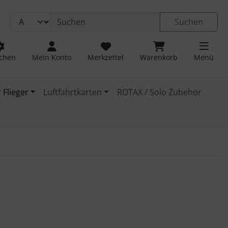
Suchen
chen
Mein Konto
Merkzettel
Warenkorb
Menü
 Flieger
Luftfahrtkarten
ROTAX / Solo Zubehör
 navigieren. Zum Vergrößern klicken Sie auf das Bild.