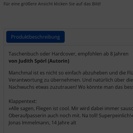
IMPACTFOAM
Für eine größere Ansicht klicken Sie auf das Bild!
Instrumente
Mückenputzer
Produktbeschreibung
Navigation
Produktbeschreibung
Taschenbuch oder Hardcover, empfohlen ab 8 Jahren
von Judith Spörl (Autorin)
Reifen, Schläuche und Co.
Manchmal ist es nicht so einfach abzuheben und die F
Sauerstoff, Gas und Feuer
Verantwortung zu übernehmen. Und natürlich über die L
Nachwuchs etwas zuzutrauen! Wo könnte man das besse
Schläuche, Verbinder....
Klappentext:
Schrauben, Muttern & Co.
»Alle sagen, Fliegen ist cool. Mir wird dabei immer sa
Oberaufpasserin auch noch mit. Na toll! Superpeinlich!
Schutz und Pflege
Jonas Immelmann, 14 Jahre alt