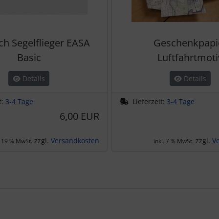
ch Segelflieger EASA
Geschenkpapi
Basic
Luftfahrtmoti
Details
Details
t:
3-4 Tage
Lieferzeit:
3-4 Tage
6,00 EUR
zzgl.
Versandkosten
zzgl.
V
. 19 % MwSt.
inkl. 7 % MwSt.
te zu den einzelnen Artikeln.