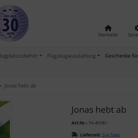
Startseite
Spra
lugplatzzubehör
Flugzeugausstattung
Geschenke für
Jonas hebt ab
urück-" und "Vor-Button" nutzen, um zwischen den Bildern zu
Jonas hebt ab
Art.Nr.:
74-40181
Lieferzeit:
3-4 Tage