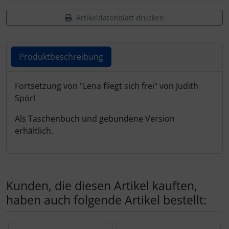
Schutztaschen Interieur
Artikeldatenblatt drucken
Tapes und Tuning
Produktbeschreibung
Transponder
Produktbeschreibung
Fortsetzung von "Lena fliegt sich frei" von Judith
Warn- und Schutzfolien
Spörl
Sonstiges
Als Taschenbuch und gebundene Version
erhältlich.
Kunden, die diesen Artikel kauften,
haben auch folgende Artikel bestellt:
Es folgt ein Produktslider - navigieren Sie mit der Tab-Tas