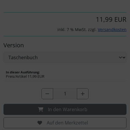
IMPACTFOAM
Instrumente
11,99 EUR
inkl. 7 % MwSt. zzgl.
Versandkosten
Mückenputzer
Version
Navigation
Reifen, Schläuche und Co.
In dieser Ausführung:
Sauerstoff, Gas und Feuer
Preis/Artikel
11,99 EUR
Schläuche, Verbinder....
Schrauben, Muttern & Co.
In den Warenkorb
Schutz und Pflege
Auf den Merkzettel