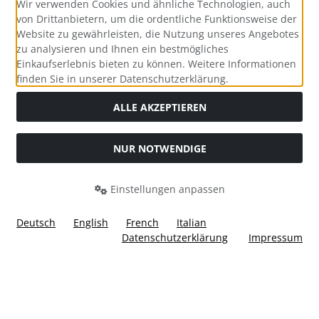
Wir verwenden Cookies und ähnliche Technologien, auch
von Drittanbietern, um die ordentliche Funktionsweise der
Website zu gewährleisten, die Nutzung unseres Angebotes
zu analysieren und Ihnen ein bestmögliches
Einkaufserlebnis bieten zu können. Weitere Informationen
Social Media
finden Sie in unserer Datenschutzerklärung.
ALLE AKZEPTIEREN
NUR NOTWENDIGE
Widerrufsformular
Einstellungen anpassen
Deutsch
English
French
Italian
Datenschutzerklärung
Impressum
Alle Preise inkl. gesetzl. MwSt. zzgl.
Versandkosten
. Die
durchgestrichenen Preise entsprechen dem bisherigen Preis
bei Ülis Segelflugbedarf GmbH.