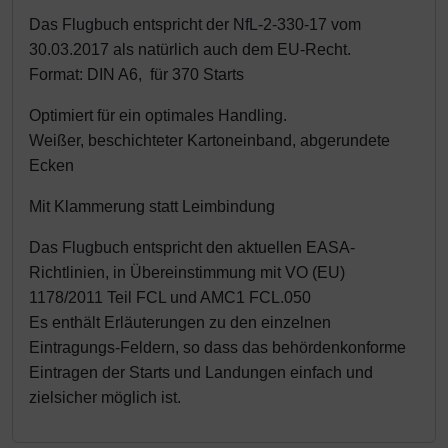
Schutztaschen Interieur
Das Flugbuch entspricht der NfL-2-330-17 vom
30.03.2017 als natürlich auch dem EU-Recht.
Tapes und Tuning
Format: DIN A6, für 370 Starts
Transponder
Optimiert für ein optimales Handling.
Weißer, beschichteter Kartoneinband, abgerundete
Warn- und Schutzfolien
Ecken
Mit Klammerung statt Leimbindung
Sonstiges
Das Flugbuch entspricht den aktuellen EASA-
Richtlinien, in Übereinstimmung mit VO (EU)
1178/2011 Teil FCL und AMC1 FCL.050
Es enthält Erläuterungen zu den einzelnen
Eintragungs-Feldern, so dass das behördenkonforme
Eintragen der Starts und Landungen einfach und
zielsicher möglich ist.