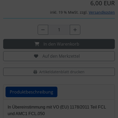
IMPACTFOAM
Personalisierte Produkte
6,00 EUR
inkl. 19 % MwSt. zzgl.
Versandkosten
Instrumente
Schlüsselanhänger
Mückenputzer
Schmuck
Navigation
Taschen
In den Warenkorb
Reifen, Schläuche und Co.
Thermikhüte
Auf den Merkzettel
Sauerstoff, Gas und Feuer
3D Reliefkarten
Artikeldatenblatt drucken
Schläuche, Verbinder....
Produktbeschreibung
Schrauben, Muttern & Co.
Produktbeschreibung
In Übereinstimmung mit VO (EU) 1178/2011 Teil FCL
Schutz und Pflege
und AMC1 FCL.050