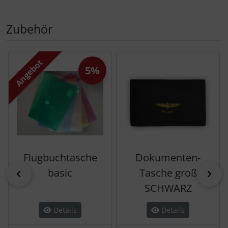
Zubehör
Es folgt ein Produktslider - navigieren Sie mit der Tab-Tas
Angebot
5%
Flugbuchtasche
Dokumenten-
basic
Tasche groß
zurück
vor
SCHWARZ
Details
Details