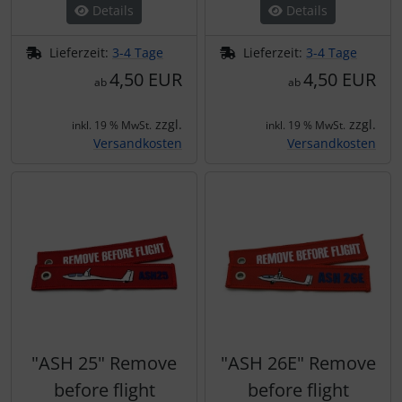
IMPACTFOAM
Details
Details
Instrumente
Lieferzeit:
3-4 Tage
Lieferzeit:
3-4 Tage
4,50 EUR
4,50 EUR
ab
ab
Mückenputzer
zzgl.
zzgl.
inkl. 19 % MwSt.
inkl. 19 % MwSt.
Navigation
Versandkosten
Versandkosten
Reifen, Schläuche und Co.
Sauerstoff, Gas und Feuer
Schläuche, Verbinder....
Schrauben, Muttern & Co.
"ASH 25" Remove
"ASH 26E" Remove
Schutz und Pflege
before flight
before flight