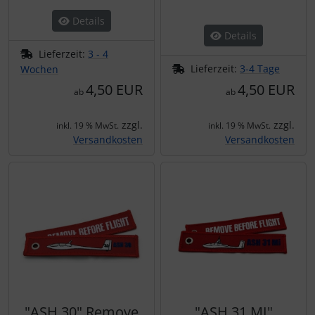
Schutztaschen Interieur
Details
Details
Tapes und Tuning
Lieferzeit:
3 - 4
Lieferzeit:
3-4 Tage
Wochen
Transponder
4,50 EUR
4,50 EUR
ab
ab
Warn- und Schutzfolien
zzgl.
zzgl.
inkl. 19 % MwSt.
inkl. 19 % MwSt.
Versandkosten
Versandkosten
Sonstiges
"ASH 30" Remove
"ASH 31 MI"