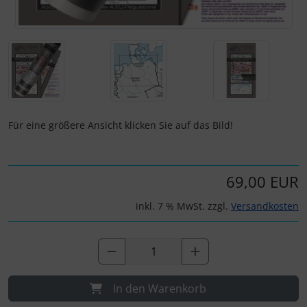
IMPACTFOAM
Personalisierte Produkte
Instrumente
Schlüsselanhänger
Mückenputzer
Schmuck
Navigation
Taschen
Für eine größere Ansicht klicken Sie auf das Bild!
Reifen, Schläuche und Co.
Thermikhüte
Sauerstoff, Gas und Feuer
3D Reliefkarten
69,00 EUR
inkl. 7 % MwSt. zzgl.
Versandkosten
Schläuche, Verbinder....
Schrauben, Muttern & Co.
Schutz und Pflege
In den Warenkorb