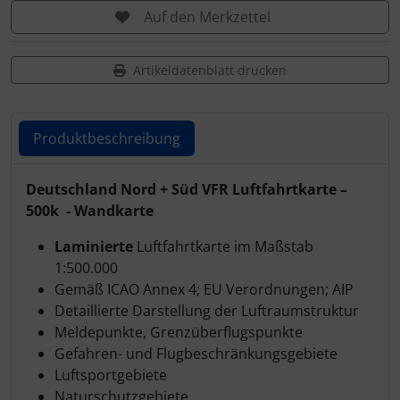
Schutztaschen Interieur
Auf den Merkzettel
Tapes und Tuning
Artikeldatenblatt drucken
Transponder
Produktbeschreibung
Warn- und Schutzfolien
Produktbeschreibung
Deutschland Nord + Süd VFR Luftfahrtkarte –
Sonstiges
500k - Wandkarte
Laminierte
Luftfahrtkarte im Maßstab
1:500.000
Gemäß ICAO Annex 4; EU Verordnungen; AIP
Detaillierte Darstellung der Luftraumstruktur
Meldepunkte, Grenzüberflugspunkte
Gefahren- und Flugbeschränkungsgebiete
Luftsportgebiete
Naturschutzgebiete