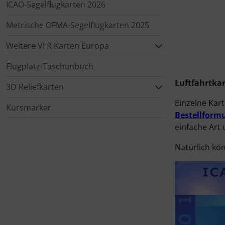
ICAO-Segelflugkarten 2026
Elektrik, Kabel und Co.
Fallschirmspringer
Zubehör und Ersatzteile für Instrumente
Fliegerkarten
IMPACTFOAM
Metrische OFMA-Segelflugkarten 2025
Weitere VFR Karten Europa
ELT, Notsender
Fliegerspiele
Kniebretter
Flugplatz-Taschenbuch
Fallschirme
Fliegeruhren
Literatur / Bücher
Luftfahrtkar
3D Reliefkarten
FLARM® und ADS-B
Für Pilotenkinder
Südfrankreich-Zubehör
Einzelne Kart
Kursmarker
Bestellform
Flügelsporne- und -Rädchen
Geschenk-Boutique
Thermikhüte
einfache Art
Natürlich kö
Funkgeräte
Gutscheine
Ver- und Entsorgung
Gurte
Kalender
Warm und Kalt
Headsets, Kopfhörer
Magnetflugzeuge
Sonstiges