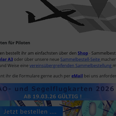
ten für Piloten
en bestellt ihr am einfachsten über den
Shop
-
Sammelbeste
ular
A3
oder über unsere neue
Sammelbestell-Seite
machen
 und Weise eine
vereinsübergreifenden Sammelbestellung
m
nnt ihr die Formulare gerne auch per
eM
ail
bei uns anforder