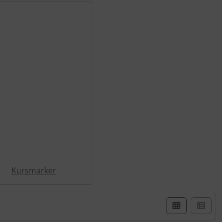
Kursmarker
er Box- oder Listenansicht wählen.