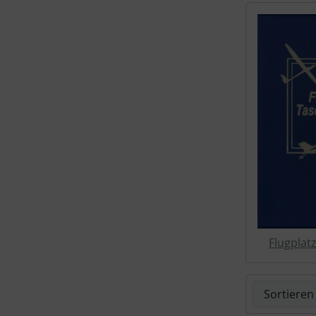
Schutztaschen Interieur
Tapes und Tuning
Transponder
Warn- und Schutzfolien
Sonstiges
Flugplat
Hier können 