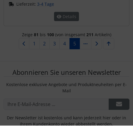
Lieferzeit:
3-4 Tage
Details
Zeige
81
bis
100
(von insgesamt
211
Artikeln)
1
2
3
4
5
Abonnieren Sie unseren Newsletter
Kostenlose exklusive Angebote und Produktneuheiten per E-
Mail
Der Newsletter ist kostenlos und kann jederzeit hier oder in
Ihrem Kundenkonto wieder abbestellt werden.