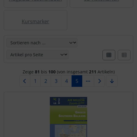
Kursmarker
Hier können Sie die nachfolgenden Artikel umsortieren u
Zeige
81
bis
100
(von insgesamt
211
Artikeln)
1
2
3
4
5