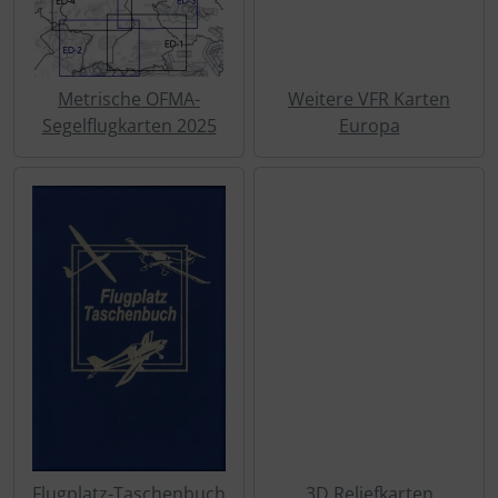
Schutztaschen Interieur
Tapes und Tuning
Metrische OFMA-
Weitere VFR Karten
Segelflugkarten 2025
Europa
Transponder
Warn- und Schutzfolien
Sonstiges
Flugplatz-Taschenbuch
3D Reliefkarten