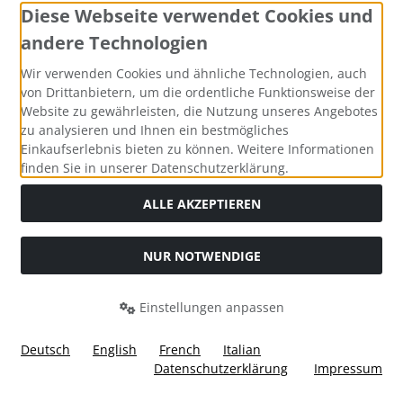
Diese Webseite verwendet Cookies und
andere Technologien
Kontakt
Wir verwenden Cookies und ähnliche Technologien, auch
von Drittanbietern, um die ordentliche Funktionsweise der
Ülis Segelflugbedarf GmbH
Website zu gewährleisten, die Nutzung unseres Angebotes
Untergasse 1
zu analysieren und Ihnen ein bestmögliches
63688 Gedern
Einkaufserlebnis bieten zu können. Weitere Informationen
finden Sie in unserer Datenschutzerklärung.
Telefon: 0049-6045-950100
ALLE AKZEPTIEREN
Mail: info@segelflugbedarf24.de
Mehr über...
NUR NOTWENDIGE
Versandkosten
Einstellungen anpassen
Datenschutzerklärung und Hinweise
Deutsch
English
French
Italian
AGB
Datenschutzerklärung
Impressum