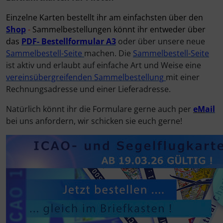
Einzelne Karten bestellt ihr am einfachsten über den
Elektrik, Kabel und Co.
Fallschirmspringer
Zubehör und Ersatzteile für Instrumente
Fliegerkarten
IMPACTFOAM
Shop
-
Sammelbestellungen könnt ihr entweder über
das
PDF-
Bestellformular
A3
oder über unsere neue
ELT, Notsender
Fliegerspiele
Kniebretter
Sammelbestell-Seite
machen. Die
Sammelbestell-Seite
ist aktiv und erlaubt auf einfache Art und Weise eine
Fallschirme
Fliegeruhren
Literatur / Bücher
vereinsübergreifenden Sammelbestellung
mit einer
Rechnungsadresse und einer Lieferadresse.
FLARM® und ADS-B
Für Pilotenkinder
Südfrankreich-Zubehör
Natürlich könnt ihr die Formulare gerne auch per
eM
ail
bei uns anfordern, wir schicken sie euch gerne!
Flügelsporne- und -Rädchen
Geschenk-Boutique
Thermikhüte
Funkgeräte
Gutscheine
Ver- und Entsorgung
Gurte
Kalender
Warm und Kalt
Headsets, Kopfhörer
Magnetflugzeuge
Sonstiges