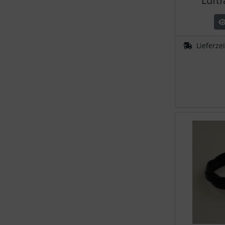
Luft
Schutztaschen Interieur
Tapes und Tuning
Lieferze
Transponder
Warn- und Schutzfolien
Sonstiges