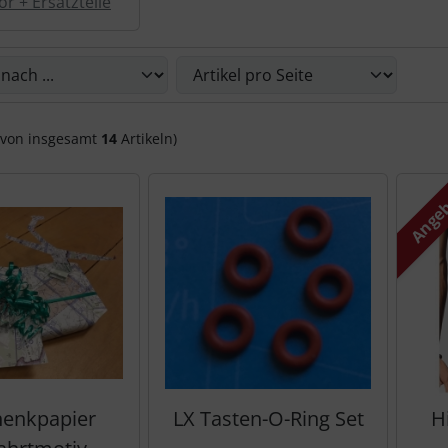
r + Ersatzteile
Sie die nachfolgenden Artikel umsortieren und zwischen ein
von insgesamt
14
Artikeln)
Ange
enkpapier
LX Tasten-O-Ring Set
H