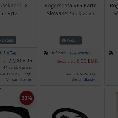
usskabel LX
Rogersdata VFR Karte
Rog
5 - RJ12
Slowakei 500k 2025
S
Details
Details
it:
3-4 Tage
Lieferzeit:
3 - 4 Wochen
L
22,00 EUR
5,00 EUR
ab
Sonderpreis
44,00 EUR pro m
zzgl.
zzgl.
inkl. 19 % MwSt.
inkl. 7 % MwSt.
Versandkosten
Versandkosten
33%