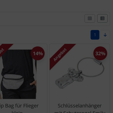
er Box- oder Listenansicht wählen.
1
bot
Angebot
14%
32%
ip Bag für Flieger
Schlüsselanhänger