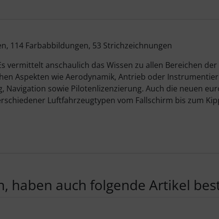
en, 114 Farbabbildungen, 53 Strichzeichnungen
Es vermittelt anschaulich das Wissen zu allen Bereichen der
schen Aspekten wie Aerodynamik, Antrieb oder Instrumenti
, Navigation sowie Pilotenlizenzierung. Auch die neuen eu
 verschiedener Luftfahrzeugtypen vom Fallschirm bis zum Ki
, haben auch folgende Artikel beste
te zu den einzelnen Artikeln.