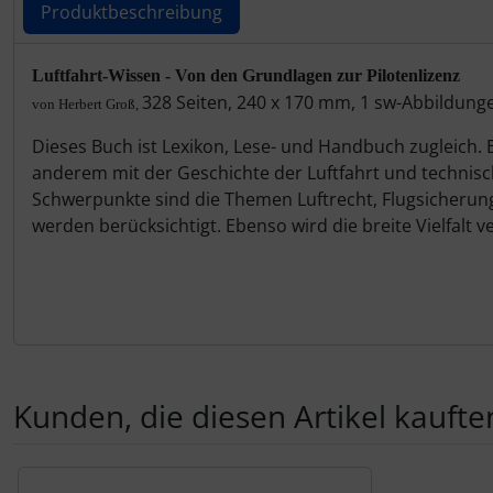
IMPACTFOAM
Personalisierte Produkte
Produktbeschreibung
Instrumente
Schlüsselanhänger
Produktbeschreibung
Luftfahrt-Wissen - Von den Grundlagen zur Pilotenlizenz
328 Seiten, 240 x 170 mm, 1 sw-Abbildung
von
Herbert Groß
,
Mückenputzer
Schmuck
Dieses Buch ist Lexikon, Lese- und Handbuch zugleich. 
anderem mit der Geschichte der Luftfahrt und techni
Navigation
Taschen
Schwerpunkte sind die Themen Luftrecht, Flugsicherung
werden berücksichtigt. Ebenso wird die breite Vielfalt
Reifen, Schläuche und Co.
Thermikhüte
Sauerstoff, Gas und Feuer
3D Reliefkarten
Schläuche, Verbinder....
Schrauben, Muttern & Co.
Kunden, die diesen Artikel kauften
Schutz und Pflege
Es folgt ein Produktslider - navigieren Sie mit der Tab-Tas