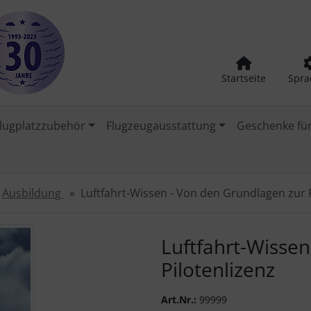
Startseite
Spra
lugplatzzubehör
Flugzeugausstattung
Geschenke für
Ausbildung
Luftfahrt-Wissen - Von den Grundlagen zur P
urück-" und "Vor-Button" nutzen, um zwischen den Bildern zu
Luftfahrt-Wisse
Pilotenlizenz
Art.Nr.:
99999