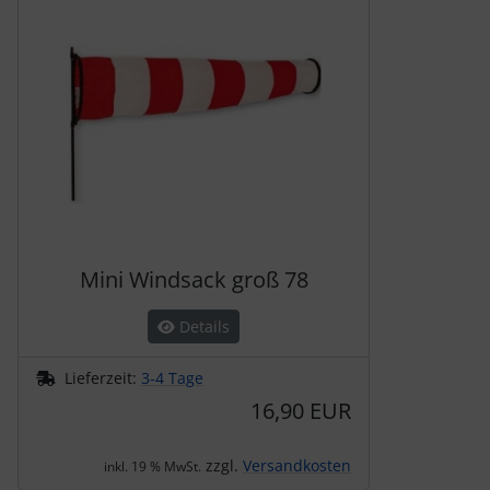
Schutztaschen Interieur
Tapes und Tuning
Transponder
Warn- und Schutzfolien
Sonstiges
Mini Windsack groß 78
Details
Lieferzeit:
3-4 Tage
16,90 EUR
zzgl.
Versandkosten
inkl. 19 % MwSt.