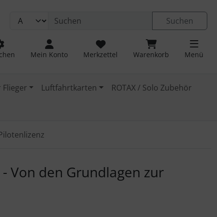
Suchen
chen
Mein Konto
Merkzettel
Warenkorb
Menü
 Flieger
Luftfahrtkarten
ROTAX / Solo Zubehör
ilotenlizenz
 navigieren. Zum Vergrößern klicken Sie auf das Bild.
n - Von den Grundlagen zur