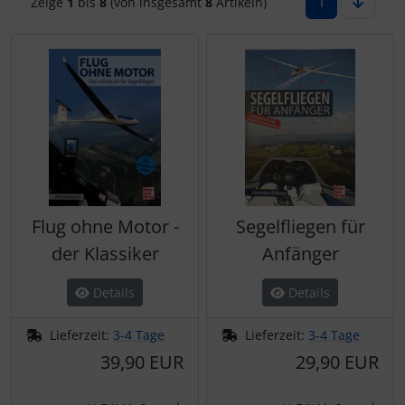
1
Zeige
1
bis
8
(von insgesamt
8
Artikeln)
Elektrik, Kabel und Co.
Fallschirmspringer
Zubehör und Ersatzteile für Instrumente
Fliegerkarten
ELT, Notsender
Fliegerspiele
Fallschirme
Fliegeruhren
FLARM® und ADS-B
Für Pilotenkinder
Flug ohne Motor -
Segelfliegen für
Flügelsporne- und -Rädchen
Geschenk-Boutique
der Klassiker
Anfänger
Funkgeräte
Gutscheine
Details
Details
Gurte
Kalender
Lieferzeit:
3-4 Tage
Lieferzeit:
3-4 Tage
39,90 EUR
29,90 EUR
Headsets, Kopfhörer
Magnetflugzeuge