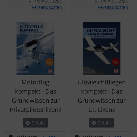
zzgl.
zzgl.
IMPACTFOAM
Personalisierte Produkte
inkl. 7 % MwSt.
inkl. 7 % MwSt.
Versandkosten
Versandkosten
Instrumente
Schlüsselanhänger
Mückenputzer
Schmuck
Navigation
Taschen
Reifen, Schläuche und Co.
Thermikhüte
Sauerstoff, Gas und Feuer
3D Reliefkarten
Motorflug
Ultraleichtfliegen
kompakt - Das
kompakt - Das
Schläuche, Verbinder....
Grundwissen zur
Grundwissen zur
Privatpilotenlizenz
UL-Lizenz
Schrauben, Muttern & Co.
Details
Details
Schutz und Pflege