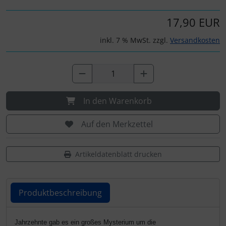
IMPACTFOAM
Personalisierte Produkte
17,90 EUR
Instrumente
Schlüsselanhänger
inkl. 7 % MwSt. zzgl.
Versandkosten
Mückenputzer
Schmuck
Navigation
Taschen
In den Warenkorb
Reifen, Schläuche und Co.
Thermikhüte
Auf den Merkzettel
Sauerstoff, Gas und Feuer
3D Reliefkarten
Artikeldatenblatt drucken
Schläuche, Verbinder....
Schrauben, Muttern & Co.
Produktbeschreibung
Schutz und Pflege
Produktbeschreibung
Jahrzehnte gab es ein großes Mysterium um die