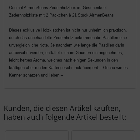
Original AirmenBeans Zedernholzbox im Geschenkset
Zedernholzkiste mit 2 Päckchen à 21 Stück AirmenBeans
Dieses exklusive Holzkistchen ist nicht nur unheimlich praktisch,
durch das unbehandelte Zedernholz bekommen die Pastillen eine
unvergleichliche Note. Je nachdem wie lange die Pastillen darin
aufbewahrt werden, entfaltet sich im Gaumen ein angenehmes,
leicht herbes Aroma, welches nach einigen Sekunden in den
kräftigen aber runden Kaffeegeschmack übergeht. - Genau wie es
Kenner schätzen und lieben –
Kunden, die diesen Artikel kauften,
haben auch folgende Artikel bestellt:
Es folgt ein Produktslider - navigieren Sie mit der Tab-Tas