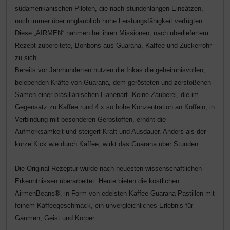
Schutztaschen Interieur
südamerikanischen Piloten, die nach stundenlangen Einsätzen,
noch immer über unglaublich hohe Leistungsfähigkeit verfügten.
Tapes und Tuning
Diese „AIRMEN“ nahmen bei ihren Missionen, nach überliefertem
Rezept zubereitete, Bonbons aus Guarana, Kaffee und Zuckerrohr
zu sich.
Transponder
Bereits vor Jahrhunderten nutzen die Inkas die geheimnisvollen,
belebenden Kräfte von Guarana, dem gerösteten und zerstoßenen
Warn- und Schutzfolien
Samen einer brasilianischen Lianenart. Keine Zauberei, die im
Gegensatz zu Kaffee rund 4 x so hohe Konzentration an Koffein, in
Sonstiges
Verbindung mit besonderen Gerbstoffen, erhöht die
Aufmerksamkeit und steigert Kraft und Ausdauer. Anders als der
kurze Kick wie durch Kaffee, wirkt das Guarana über Stunden.
Die Original-Rezeptur wurde nach neuesten wissenschaftlichen
Erkenntnissen überarbeitet. Heute bieten die köstlichen
AirmenBeans®, in Form von edelsten Kaffee-Guarana Pastillen mit
feinem Kaffeegeschmack, ein unvergleichliches Erlebnis für
Gaumen, Geist und Körper.