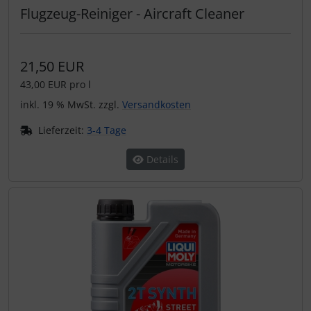
Schutztaschen Interieur
Flugzeug-Reiniger - Aircraft Cleaner
Tapes und Tuning
21,50 EUR
Transponder
43,00 EUR pro l
inkl. 19 % MwSt. zzgl.
Versandkosten
Warn- und Schutzfolien
Lieferzeit:
3-4 Tage
Sonstiges
Details