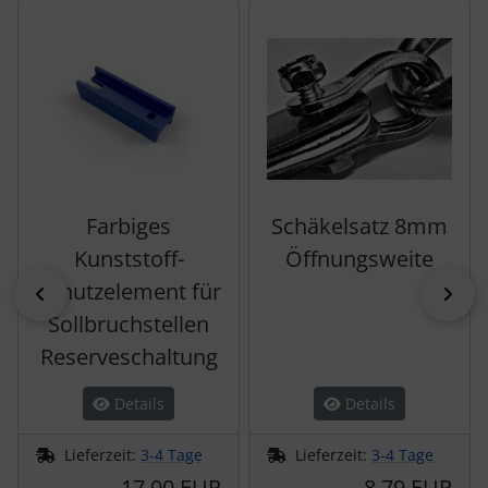
Es folgt ein Produktslider - navigieren Sie mit der Tab-Tas
Farbiges
Schäkelsatz 8mm
Kunststoff-
Öffnungsweite
Schutzelement für
zurück
vor
Sollbruchstellen
Reserveschaltung
Details
Details
Lieferzeit:
3-4 Tage
Lieferzeit:
3-4 Tage
17,00 EUR
8,79 EUR