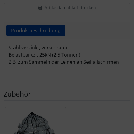
Schutztaschen Interieur
Artikeldatenblatt drucken
Tapes und Tuning
Produktbeschreibung
Transponder
Produktbeschreibung
Stahl verzinkt, verschraubt
Warn- und Schutzfolien
Belastbarkeit 25kN (2,5 Tonnen)
Z.B. zum Sammeln der Leinen an Seilfallschirmen
Sonstiges
Zubehör
Es folgt ein Produktslider - navigieren Sie mit der Tab-Tas