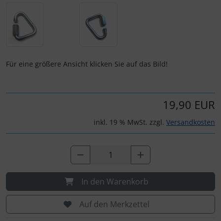
IMPACTFOAM
Personalisierte Produkte
Instrumente
Schlüsselanhänger
Mückenputzer
Schmuck
Für eine größere Ansicht klicken Sie auf das Bild!
Navigation
Taschen
Reifen, Schläuche und Co.
Thermikhüte
19,90 EUR
inkl. 19 % MwSt. zzgl.
Versandkosten
Sauerstoff, Gas und Feuer
3D Reliefkarten
Schläuche, Verbinder....
Schrauben, Muttern & Co.
In den Warenkorb
Schutz und Pflege
Auf den Merkzettel