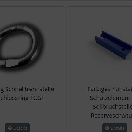
te zu den einzelnen Artikeln.
g Schnelltrennstelle
Farbiges Kunstst
chlussring TOST
Schutzelement 
Sollbruchstell
Reserveschalt
Details
Details