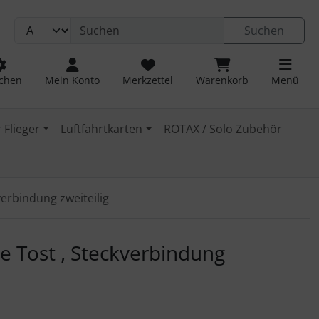
Suchen
chen
Mein Konto
Merkzettel
Warenkorb
Menü
 Flieger
Luftfahrtkarten
ROTAX / Solo Zubehör
verbindung zweiteilig
 navigieren. Zum Vergrößern klicken Sie auf das Bild.
le Tost , Steckverbindung