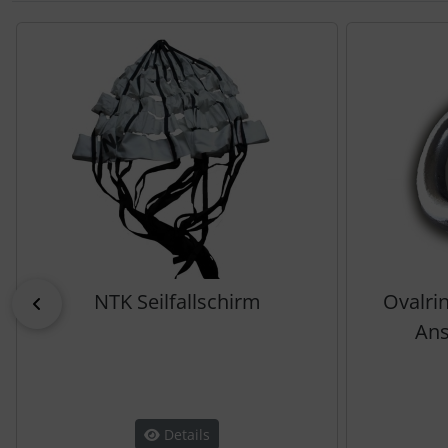
Es folgt ein Produktslider - navigieren Sie mit der Tab-Tas
NTK Seilfallschirm
Ovalrin
zurück
Ans
Details