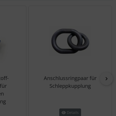
off-
Anschlussringpaar für
vor
für
Schleppkupplung
en
ung
Details