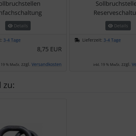
ollbruchstellen
Sollbruchstell
nfachschaltung
Reserveschalt
Details
Details
t:
3-4 Tage
Lieferzeit:
3-4 Tage
8,75 EUR
zzgl.
Versandkosten
zzgl.
V
. 19 % MwSt.
inkl. 19 % MwSt.
 zu:
te zu den einzelnen Artikeln.