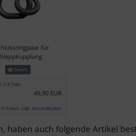
hlussringpaar für
chleppkupplung
Details
t:
3-4 Tage
49,90 EUR
zzgl.
Versandkosten
. 19 % MwSt.
, haben auch folgende Artikel beste