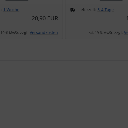
t:
1 Woche
Lieferzeit:
3-4 Tage
20,90 EUR
zzgl.
Versandkosten
zzgl.
V
. 19 % MwSt.
inkl. 19 % MwSt.
te zu den einzelnen Artikeln.