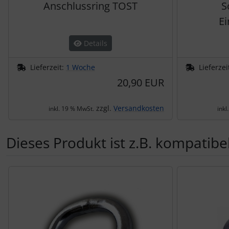
Anschlussring TOST
S
Schutztaschen Interieur
Ei
Tapes und Tuning
Details
Transponder
Lieferzeit:
1 Woche
Lieferzei
20,90 EUR
Warn- und Schutzfolien
zzgl.
Versandkosten
inkl. 19 % MwSt.
inkl
Sonstiges
Dieses Produkt ist z.B. kompatibel
Es folgt ein Produktslider - navigieren Sie mit der Tab-Tas