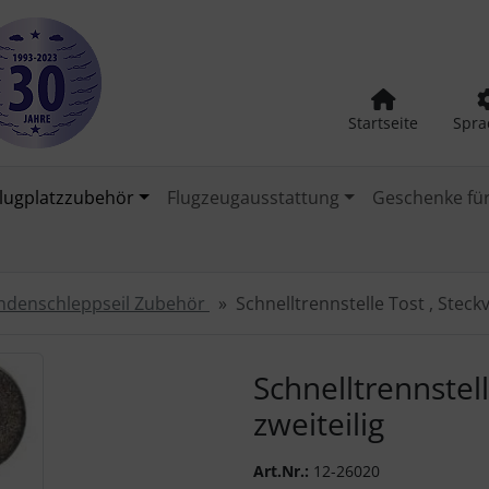
Startseite
Spra
lugplatzzubehör
Flugzeugausstattung
Geschenke für
ndenschleppseil Zubehör
Schnelltrennstelle Tost , Steck
urück-" und "Vor-Button" nutzen, um zwischen den Bildern zu
Schnelltrennstel
zweiteilig
Art.Nr.:
12-26020