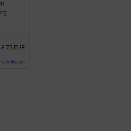
en
ung
8,75 EUR
ersandkosten