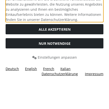
Website zu gewährleisten, die Nutzung unseres Angebotes
zu analysieren und Ihnen ein bestmögliches
Einkaufserlebnis bieten zu können. Weitere Informationen
Social Media
finden Sie in unserer Datenschutzerklärung.
ALLE AKZEPTIEREN
NUR NOTWENDIGE
Widerrufsformular
Einstellungen anpassen
Deutsch
English
French
Italian
Datenschutzerklärung
Impressum
Alle Preise inkl. gesetzl. MwSt. zzgl.
Versandkosten
. Die
durchgestrichenen Preise entsprechen dem bisherigen Preis
bei Ülis Segelflugbedarf GmbH.
Ülis Segelflugbedarf GmbH © 2026 | Template © 2026 by Karl