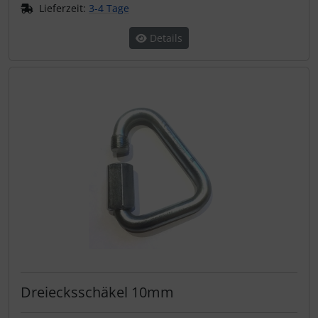
Lieferzeit:
3-4 Tage
Schutztaschen Interieur
Details
Tapes und Tuning
Transponder
Warn- und Schutzfolien
Sonstiges
Dreiecksschäkel 10mm