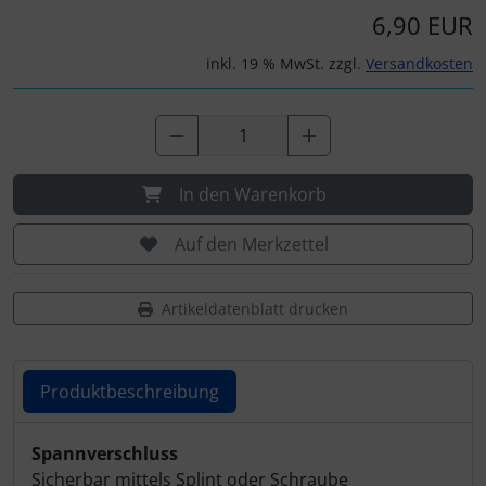
Personalisierte Produkte
6,90 EUR
Schlüsselanhänger
inkl. 19 % MwSt. zzgl.
Versandkosten
Schmuck
Taschen
In den Warenkorb
Thermikhüte
Auf den Merkzettel
3D Reliefkarten
Artikeldatenblatt drucken
Produktbeschreibung
Produktbeschreibung
Spannverschluss
Sicherbar mittels Splint oder Schraube