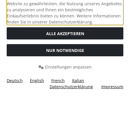
Website zu gewährleisten, die Nutzung unseres Angebotes
zu analysieren und Ihnen ein bestmögliches
Einkaufserlebnis bieten zu können. Weitere Informationen
Social Media
finden Sie in unserer Datenschutzerklärung.
ALLE AKZEPTIEREN
NUR NOTWENDIGE
Widerrufsformular
Einstellungen anpassen
Deutsch
English
French
Italian
Datenschutzerklärung
Impressum
Alle Preise inkl. gesetzl. MwSt. zzgl.
Versandkosten
. Die
durchgestrichenen Preise entsprechen dem bisherigen Preis
bei Ülis Segelflugbedarf GmbH.
Ülis Segelflugbedarf GmbH © 2026 | Template © 2026 by Karl