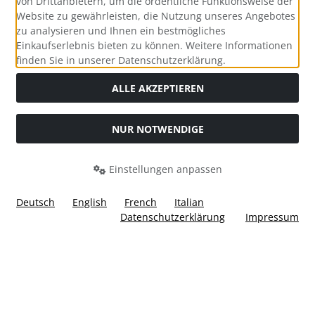
von Drittanbietern, um die ordentliche Funktionsweise der
Website zu gewährleisten, die Nutzung unseres Angebotes
zu analysieren und Ihnen ein bestmögliches
Einkaufserlebnis bieten zu können. Weitere Informationen
Social Media
finden Sie in unserer Datenschutzerklärung.
ALLE AKZEPTIEREN
NUR NOTWENDIGE
Widerrufsformular
Einstellungen anpassen
Deutsch
English
French
Italian
Datenschutzerklärung
Impressum
Alle Preise inkl. gesetzl. MwSt. zzgl.
Versandkosten
. Die
durchgestrichenen Preise entsprechen dem bisherigen Preis
bei Ülis Segelflugbedarf GmbH.