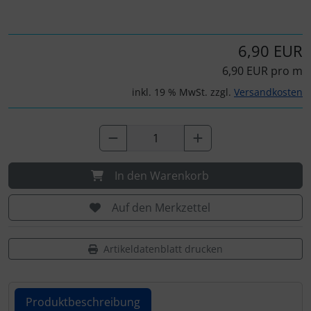
Personalisierte Produkte
Schlüsselanhänger
6,90 EUR
6,90 EUR pro m
Schmuck
inkl. 19 % MwSt. zzgl.
Versandkosten
Taschen
Thermikhüte
In den Warenkorb
3D Reliefkarten
Auf den Merkzettel
Artikeldatenblatt drucken
Produktbeschreibung