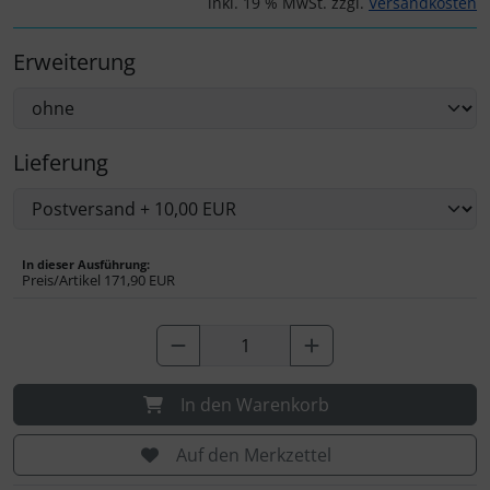
inkl. 19 % MwSt. zzgl.
Versandkosten
Personalisierte Produkte
Erweiterung
Schlüsselanhänger
Schmuck
Lieferung
Taschen
Thermikhüte
In dieser Ausführung:
Preis/Artikel
171,90 EUR
3D Reliefkarten
In den Warenkorb
Auf den Merkzettel