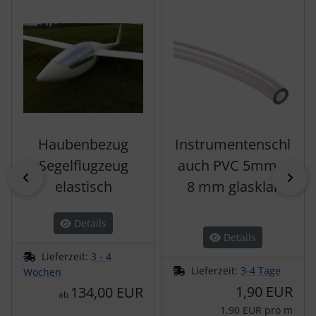
Es folgt ein Produktslider - navigieren Sie mit der Tab-Tas
Haubenbezug
Instrumentenschl
Segelflugzeug
auch PVC 5mm x
zurück
vor
elastisch
8 mm glasklar
Details
Details
Lieferzeit:
3 - 4
Lieferzeit:
3-4 Tage
Wochen
1,90 EUR
134,00 EUR
ab
1,90 EUR pro m