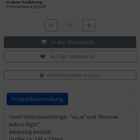
Personalisierte Produkte
In dieser Ausführung:
Preis/Artikel
4,50 EUR
Schlüsselanhänger
Schmuck
In den Warenkorb
Taschen
Auf den Merkzettel
Thermikhüte
Artikeldatenblatt drucken
3D Reliefkarten
Produktbeschreibung
Produktbeschreibung
Textil-Schlüsselanhänger "
" und "Remove
ASG 29
before flight"
beidseitig bestickt
Größe: ca. 135 x 27mm