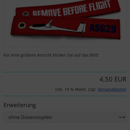
Fallschirmspringer
Zubehör und Ersatzteile für Instrumente
Fliegerkarten
IMPACTFOAM
Fliegerspiele
Kniebretter
Fliegeruhren
Literatur / Bücher
Für eine größere Ansicht klicken Sie auf das Bild!
Für Pilotenkinder
Südfrankreich-Zubehör
Geschenk-Boutique
Thermikhüte
4,50 EUR
Gutscheine
Ver- und Entsorgung
inkl. 19 % MwSt. zzgl.
Versandkosten
Kalender
Warm und Kalt
Erweiterung
Magnetflugzeuge
Sonstiges