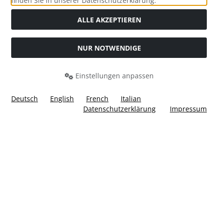
finden Sie in unserer Datenschutzerklärung.
ALLE AKZEPTIEREN
NUR NOTWENDIGE
Widerrufsformular
Einstellungen anpassen
Deutsch
English
French
Italian
Datenschutzerklärung
Impressum
Alle Preise inkl. gesetzl. MwSt. zzgl.
Versandkosten
. Die
durchgestrichenen Preise entsprechen dem bisherigen Preis
bei Ülis Segelflugbedarf GmbH.
Ülis Segelflugbedarf GmbH © 2026 | Template © 2026 by Karl
i
alla eCommerce Shopsoftware © 2006 -2026