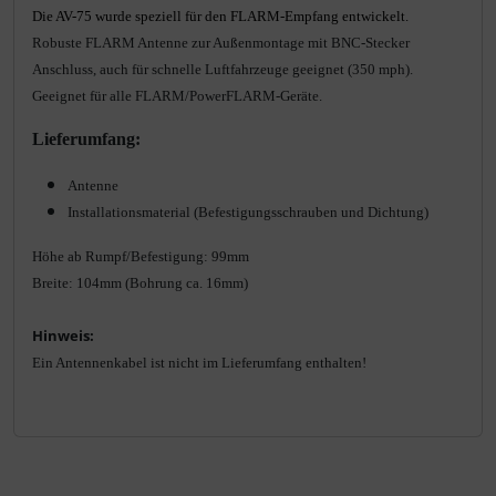
Produktbeschreibung
Die AV-75 wurde speziell für den FLARM-Empfang entwickelt
.
Robuste FLARM Antenne zur Außenmontage mit BNC-Stecker
Anschluss, auch für
schnelle Luftfahrzeuge geeignet (350 mph).
Geeignet für alle FLARM/PowerFLARM-Geräte.
Lieferumfang:
Antenne
Installationsmaterial (Befestigungsschrauben und Dichtung)
Höhe ab Rumpf/Befestigung: 99mm
Breite: 104mm (Bohrung ca. 16mm)
Hinweis:
Ein Antennenkabel ist nicht im Lieferumfang enthalten!