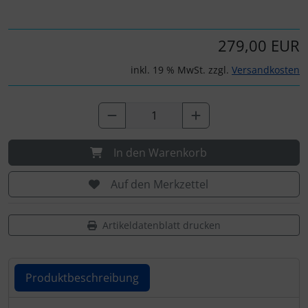
Personalisierte Produkte
Schlüsselanhänger
279,00 EUR
inkl. 19 % MwSt. zzgl.
Versandkosten
Schmuck
Taschen
Thermikhüte
In den Warenkorb
3D Reliefkarten
Auf den Merkzettel
Artikeldatenblatt drucken
Produktbeschreibung