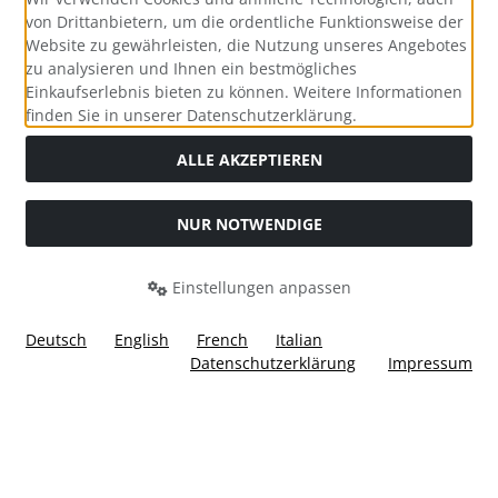
von Drittanbietern, um die ordentliche Funktionsweise der
Website zu gewährleisten, die Nutzung unseres Angebotes
zu analysieren und Ihnen ein bestmögliches
Einkaufserlebnis bieten zu können. Weitere Informationen
Social Media
finden Sie in unserer Datenschutzerklärung.
ALLE AKZEPTIEREN
NUR NOTWENDIGE
Widerrufsformular
Einstellungen anpassen
Deutsch
English
French
Italian
Datenschutzerklärung
Impressum
Alle Preise inkl. gesetzl. MwSt. zzgl.
Versandkosten
. Die
durchgestrichenen Preise entsprechen dem bisherigen Preis
bei Ülis Segelflugbedarf GmbH.