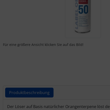
Fallschirmspringer
Zubehör und Ersatzteile für Instrumente
Fliegerkarten
IMPACTFOAM
Fliegerspiele
Kniebretter
Fliegeruhren
Literatur / Bücher
Für eine größere Ansicht klicken Sie auf das Bild!
Für Pilotenkinder
Südfrankreich-Zubehör
Geschenk-Boutique
Thermikhüte
Gutscheine
Ver- und Entsorgung
Kalender
Warm und Kalt
Produktbeschreibung
Magnetflugzeuge
Sonstiges
Produktbeschreibung
Der Löser auf Basis natürlicher Orangenterpene löst de