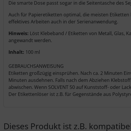
Personalisierte Produkte
Die smarte Dose passt sogar in die Seitentasche des Se
Auch für Papieretiketten optimal, die meisten Etiketten
Schlüsselanhänger
effektives Arbeiten auch in der Serienanwendung.
Schmuck
Hinweis:
Löst Klebeband / Etiketten von Metall, Glas, K
angewandt werden.
Taschen
Inhalt:
100 ml
Thermikhüte
GEBRAUCHSANWEISUNG
Etiketten großzügig einsprühen. Nach ca. 2 Minuten Einwi
3D Reliefkarten
Minuten ausdehnen. Falls nach dem Abziehen Klebstoffr
abwischen. Wenn SOLVENT 50 auf Kunststoff- oder Lackf
Der Etikettenlöser ist z.B. für Gegenstände aus Polysty
Dieses Produkt ist z.B. kompatibel