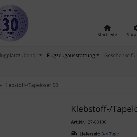
Startseite
Spra
lugplatzzubehör
Flugzeugausstattung
Geschenke für
Klebstoff-/Tapelöser 50
urück-" und "Vor-Button" nutzen, um zwischen den Bildern zu
Klebstoff-/Tapel
Art.Nr.:
27-60100
Lieferzeit:
3-4 Tage