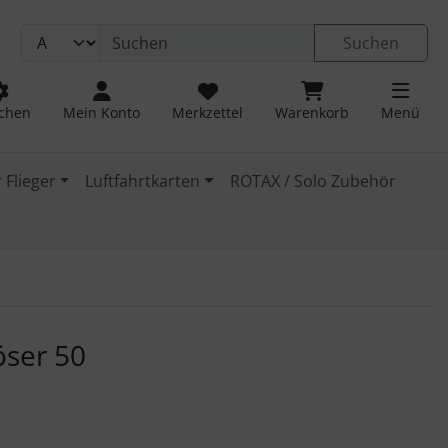
Suchen
chen
Mein Konto
Merkzettel
Warenkorb
Menü
 Flieger
Luftfahrtkarten
ROTAX / Solo Zubehör
 navigieren. Zum Vergrößern klicken Sie auf das Bild.
öser 50