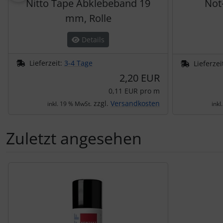
Nitto Tape Abklebeband 19
Not
mm, Rolle
Details
Lieferzeit:
3-4 Tage
Lieferzei
2,20 EUR
0,11 EUR pro m
zzgl.
Versandkosten
inkl. 19 % MwSt.
inkl
Zuletzt angesehen
Es folgt ein Produktslider - navigieren Sie mit der Tab-Tas