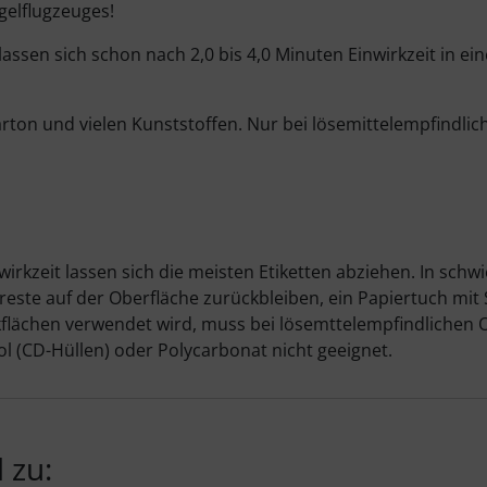
gelflugzeuges!
 lassen sich schon nach 2,0 bis 4,0 Minuten Einwirkzeit in e
arton und vielen Kunststoffen. Nur bei lösemittelempfindliche
rkzeit lassen sich die meisten Etiketten abziehen. In schwi
este auf der Oberfläche zurückbleiben, ein Papiertuch mi
lächen verwendet wird, muss bei lösemttelempfindlichen Ob
rol (CD-Hüllen) oder Polycarbonat nicht geeignet.
 zu: