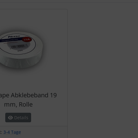
te zu den einzelnen Artikeln.
Tape Abklebeband 19
mm, Rolle
Details
t:
3-4 Tage