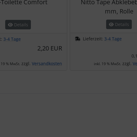
-Toilette Comfort
Nitto Tape Abklebe
mm, Rolle
Details
Details
Lieferzeit:
3-4 Tage
t:
3-4 Tage
2,20 EUR
0,
zzgl.
Versandkosten
zzgl.
V
. 19 % MwSt.
inkl. 19 % MwSt.
te zu den einzelnen Artikeln.