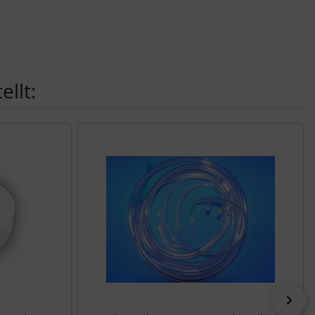
llt:
vor