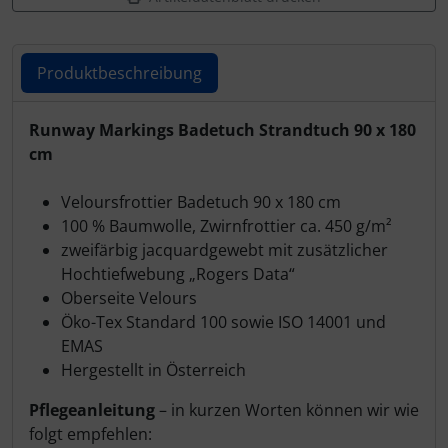
Schutztaschen Interieur
Tapes und Tuning
Produktbeschreibung
Transponder
Produktbeschreibung
Runway Markings Badetuch Strandtuch 90 x 180
cm
Warn- und Schutzfolien
Veloursfrottier Badetuch 90 x 180 cm
Sonstiges
100 % Baumwolle, Zwirnfrottier ca. 450 g/m²
zweifärbig jacquardgewebt mit zusätzlicher
Hochtiefwebung „Rogers Data“
Oberseite Velours
Öko-Tex Standard 100 sowie ISO 14001 und
EMAS
Hergestellt in Österreich
Pflegeanleitung
– in kurzen Worten können wir wie
folgt empfehlen: