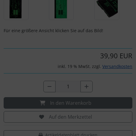
IMPACTFOAM
Instrumente
Für eine größere Ansicht klicken Sie auf das Bild!
Mückenputzer
Navigation
39,90 EUR
Reifen, Schläuche und Co.
inkl. 19 % MwSt. zzgl.
Versandkosten
Sauerstoff, Gas und Feuer
Schläuche, Verbinder....
In den Warenkorb
Schrauben, Muttern & Co.
Auf den Merkzettel
Schutz und Pflege
Artikeldatenblatt drucken