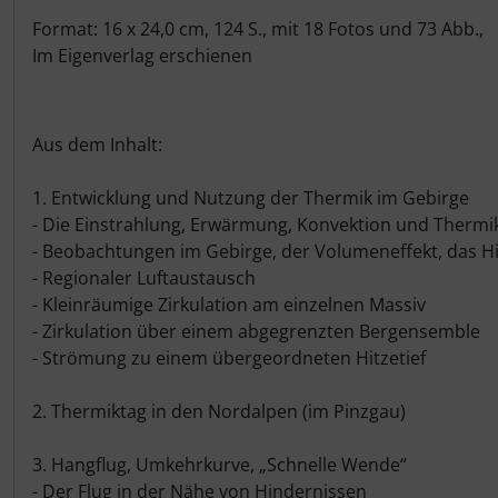
IMPACTFOAM
Personalisierte Produkte
Format: 16 x 24,0 cm, 124 S., mit 18 Fotos und 73 Abb.,
Im Eigenverlag erschienen
Instrumente
Schlüsselanhänger
Mückenputzer
Schmuck
Aus dem Inhalt:
Navigation
Taschen
1. Entwicklung und Nutzung der Thermik im Gebirge
- Die Einstrahlung, Erwärmung, Konvektion und Thermi
Reifen, Schläuche und Co.
Thermikhüte
- Beobachtungen im Gebirge, der Volumeneffekt, das Hi
- Regionaler Luftaustausch
Sauerstoff, Gas und Feuer
3D Reliefkarten
- Kleinräumige Zirkulation am einzelnen Massiv
- Zirkulation über einem abgegrenzten Bergensemble
Schläuche, Verbinder....
- Strömung zu einem übergeordneten Hitzetief
Schrauben, Muttern & Co.
2. Thermiktag in den Nordalpen (im Pinzgau)
Schutz und Pflege
3. Hangflug, Umkehrkurve, „Schnelle Wende“
- Der Flug in der Nähe von Hindernissen