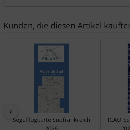
Kunden, die diesen Artikel kauften
Es folgt ein Produktslider - navigieren Sie mit der Tab-Tas
zurück
Segelflugkarte Südfrankreich
ICAO-Seg
2026
202