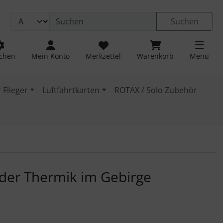
Suchen
chen
Mein Konto
Merkzettel
Warenkorb
Menü
 Flieger
Luftfahrtkarten
ROTAX / Solo Zubehör
 navigieren. Zum Vergrößern klicken Sie auf das Bild.
 der Thermik im Gebirge