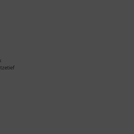
k
tzetief