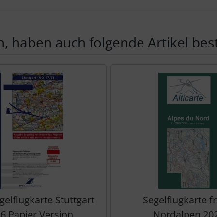
, haben auch folgende Artikel beste
te zu den einzelnen Artikeln.
elflugkarte Stuttgart
Segelflugkarte fr
6 Papier Version
Nordalpen 20