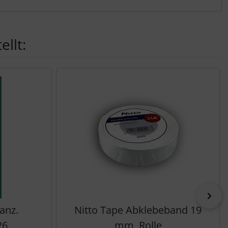
llt:
vor
anz.
Nitto Tape Abklebeband 19
26
mm, Rolle