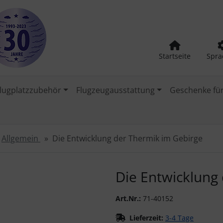
Startseite
Spra
lugplatzzubehör
Flugzeugausstattung
Geschenke für
Allgemein
Die Entwicklung der Thermik im Gebirge
urück-" und "Vor-Button" nutzen, um zwischen den Bildern zu
Die Entwicklung
Art.Nr.:
71-40152
Lieferzeit:
3-4 Tage