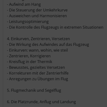
Schutztaschen Interieur
- Aufwind am Hang
- Die Steuerung der Umkehrkurve
Tapes und Tuning
- Ausweichen und Harmonisieren
- Leistungsoptimierung
- Die Kontrolle des Flugzeugs in extremen Situationen
Transponder
4. Einkurven, Zentrieren, Versetzen
Warn- und Schutzfolien
- Die Wirkung des Aufwindes auf das Flugzeug
- Einkurven: wann, wohin, wie steil
Sonstiges
- Zentrieren, Korrigieren
- Kreisflug in der Thermik
- Bewusstes, gezieltes Versetzen
- Korrekturen mit der Zentrierhilfe
- Anregungen zu Übungen im Flug
5. Flugmechanik und Segelflug
6. Die Platzrunde, Anflug und Landung