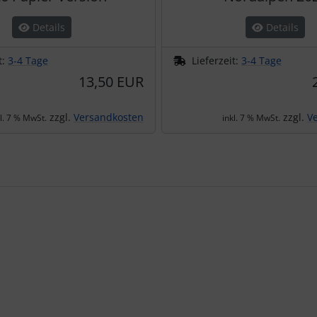
Details
Details
t:
3-4 Tage
Lieferzeit:
3-4 Tage
13,50 EUR
zzgl.
Versandkosten
zzgl.
V
kl. 7 % MwSt.
inkl. 7 % MwSt.
te zu den einzelnen Artikeln.