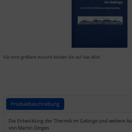
Elektrik, Kabel und Co.
Fallschirmspringer
Zubehör und Ersatzteile für Instrumente
Fliegerkarten
ELT, Notsender
Fliegerspiele
Fallschirme
Fliegeruhren
Für eine größere Ansicht klicken Sie auf das Bild!
FLARM® und ADS-B
Für Pilotenkinder
Flügelsporne- und -Rädchen
Geschenk-Boutique
Funkgeräte
Gutscheine
Gurte
Kalender
Produktbeschreibung
Headsets, Kopfhörer
Magnetflugzeuge
Produktbeschreibung
Die Entwicklung der Thermik im Gebirge und weitere Au
von Martin Dinges