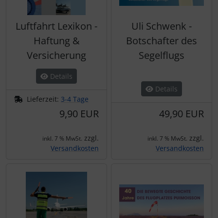
IMPACTFOAM
Personalisierte Produkte
Luftfahrt Lexikon -
Uli Schwenk -
Instrumente
Schlüsselanhänger
Haftung &
Botschafter des
Mückenputzer
Schmuck
Versicherung
Segelflugs
Navigation
Taschen
Details
Details
Lieferzeit:
3-4 Tage
Reifen, Schläuche und Co.
Thermikhüte
9,90 EUR
49,90 EUR
Sauerstoff, Gas und Feuer
3D Reliefkarten
zzgl.
zzgl.
inkl. 7 % MwSt.
inkl. 7 % MwSt.
Versandkosten
Versandkosten
Schläuche, Verbinder....
Schrauben, Muttern & Co.
Schutz und Pflege