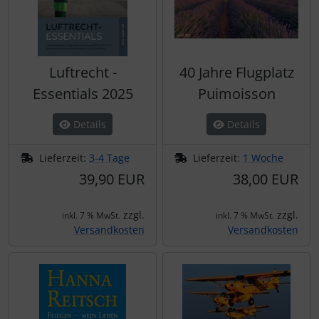
Schutztaschen Interieur
Tapes und Tuning
Luftrecht -
40 Jahre Flugplatz
Transponder
Essentials 2025
Puimoisson
Warn- und Schutzfolien
Details
Details
Sonstiges
Lieferzeit:
3-4 Tage
Lieferzeit:
1 Woche
39,90 EUR
38,00 EUR
zzgl.
zzgl.
inkl. 7 % MwSt.
inkl. 7 % MwSt.
Versandkosten
Versandkosten