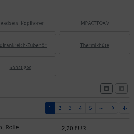
eadsets, Kopfhörer
IMPACTFOAM
dfrankreich-Zubehör
Thermikhüte
Sonstiges
er Box- oder Listenansicht wählen.
1
2
3
4
5
, Rolle
2,20 EUR