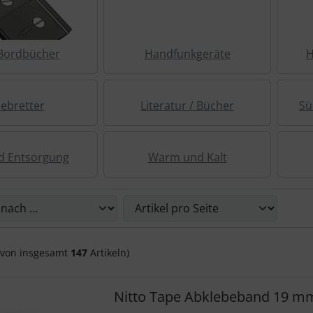
 Bordbücher
Handfunkgeräte
H
iebretter
Literatur / Bücher
Sü
d Entsorgung
Warm und Kalt
Sie die nachfolgenden Artikel umsortieren und zwischen ein
von insgesamt
147
Artikeln)
Nitto Tape Abklebeband 19 mm