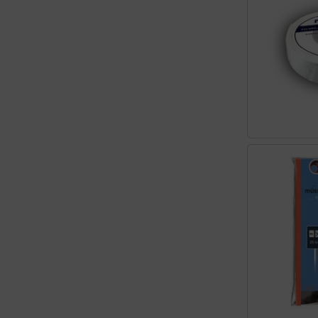
Schutztaschen Interieur
Tapes und Tuning
Transponder
Warn- und Schutzfolien
Sonstiges