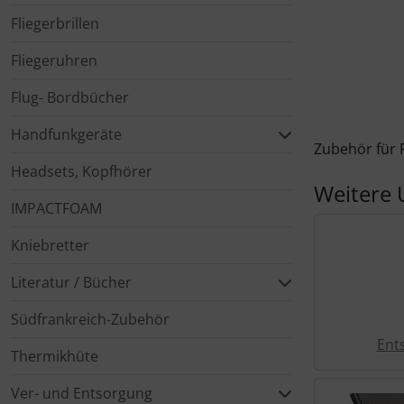
Fliegerbrillen
Elektrik, Kabel und Co.
Fallschirmspringer
Zubehör und Ersatzteile für Instrumente
Fliegerkarten
IMPACTFOAM
Fliegeruhren
ELT, Notsender
Fliegerspiele
Kniebretter
Flug- Bordbücher
Fallschirme
Fliegeruhren
Literatur / Bücher
Handfunkgeräte
Zubehör für 
Headsets, Kopfhörer
FLARM® und ADS-B
Für Pilotenkinder
Südfrankreich-Zubehör
Weitere 
IMPACTFOAM
Flügelsporne- und -Rädchen
Geschenk-Boutique
Thermikhüte
Kniebretter
Funkgeräte
Gutscheine
Ver- und Entsorgung
Literatur / Bücher
Gurte
Kalender
Warm und Kalt
Südfrankreich-Zubehör
Ent
Thermikhüte
Headsets, Kopfhörer
Magnetflugzeuge
Sonstiges
Ver- und Entsorgung