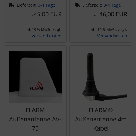
Personalisierte Produkte
Lieferzeit:
3-4 Tage
Lieferzeit:
3-4 Tage
45,00 EUR
46,00 EUR
ab
ab
Schlüsselanhänger
zzgl.
zzgl.
inkl. 19 % MwSt.
inkl. 19 % MwSt.
Schmuck
Versandkosten
Versandkosten
Taschen
Thermikhüte
3D Reliefkarten
FLARM
FLARM®
Außenantenne AV-
Außenantenne 4m
75
Kabel