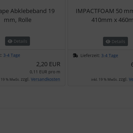
Tape Abklebeband 19
IMPACTFOAM 50 mm
mm, Rolle
410mm x 460
Details
Details
t:
3-4 Tage
Lieferzeit:
3-4 Tage
2,20 EUR
0,11 EUR pro m
zzgl.
Versandkosten
zzgl.
V
. 19 % MwSt.
inkl. 19 % MwSt.
te zu den einzelnen Artikeln.