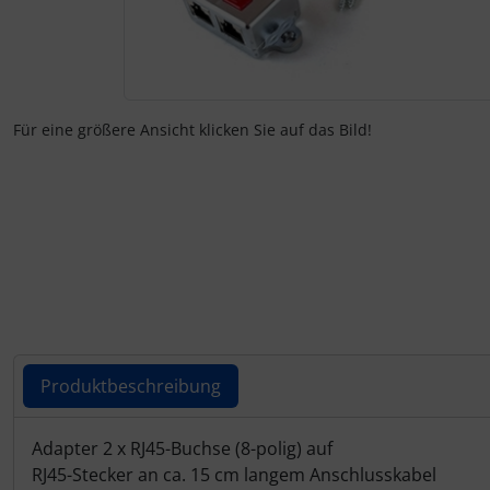
Zubehör und Ersatzteile für Instrumente
Fliegerkarten
IMPACTFOAM
Fliegerspiele
Kniebretter
Für eine größere Ansicht klicken Sie auf das Bild!
Fliegeruhren
Literatur / Bücher
Für Pilotenkinder
Südfrankreich-Zubehör
Geschenk-Boutique
Thermikhüte
Gutscheine
Ver- und Entsorgung
Kalender
Warm und Kalt
Produktbeschreibung
Magnetflugzeuge
Sonstiges
Produktbeschreibung
Adapter 2 x RJ45-Buchse (8-polig) auf
RJ45-Stecker an ca. 15 cm langem Anschlusskabel