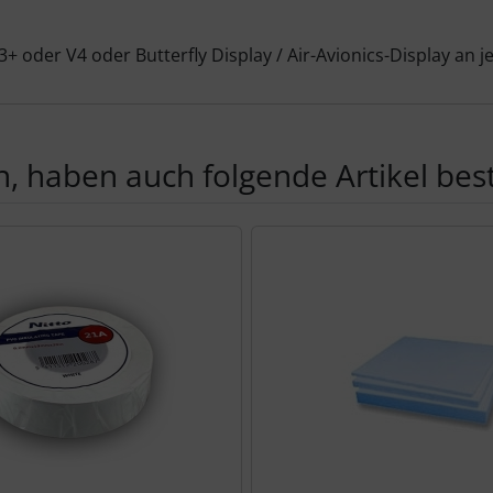
 V3+ oder V4 oder Butterfly Display / Air-Avionics-Display a
, haben auch folgende Artikel beste
te zu den einzelnen Artikeln.