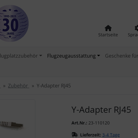
Startseite
Spra
lugplatzzubehör
Flugzeugausstattung
Geschenke für
B
Zubehör
Y-Adapter RJ45
urück-" und "Vor-Button" nutzen, um zwischen den Bildern zu
Y-Adapter RJ45
Art.Nr.:
23-110120
Lieferzeit:
3-4 Tage