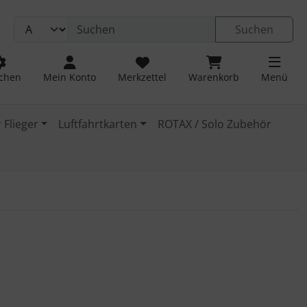
Suchen
chen
Mein Konto
Merkzettel
Warenkorb
Menü
 Flieger
Luftfahrtkarten
ROTAX / Solo Zubehör
 navigieren. Zum Vergrößern klicken Sie auf das Bild.