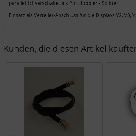
Personalisierte Produkte
parallel 1:1 verschaltet als Portdoppler / Splitter
Einsatz als Verteiler-Anschluss für die Displays V2, V3,
Schlüsselanhänger
Schmuck
Kunden, die diesen Artikel kauften
Taschen
Thermikhüte
Es folgt ein Produktslider - navigieren Sie mit der Tab-Tas
3D Reliefkarten