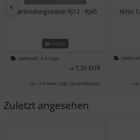
zurück
Verbindungskabel RJ12 - RJ45
Nitto 
Details
Lieferzei
Lieferzeit:
3-4 Tage
7,20 EUR
ab
zzgl.
Versandkosten
inkl. 19 % MwSt.
inkl
Zuletzt angesehen
Es folgt ein Produktslider - navigieren Sie mit der Tab-Tas