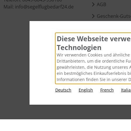
AGB
Mail: info@segelflugbedarf24.de
Geschenk-Guts
Kontakt
Diese Webseite verwe
Cookie Einstell
Technologien
Wir verwenden Cookies und ähnliche 
Drittanbietern, um die ordentliche F
gewährleisten, die Nutzung unseres 
ein bestmögliches Einkaufserlebnis b
Informationen finden Sie in unserer 
Deutsch
English
French
Itali
Alle Preise inkl. gesetzl. MwSt. zzgl.
Vers