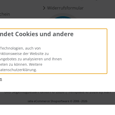
Widerrufsformular
chein
ndet Cookies und andere
ungen
Technologien, auch von
unktionsweise der Website zu
Angebotes zu analysieren und Ihnen
ieten zu können. Weitere
Datenschutzerklärung.
an
andkosten
. Die durchgestrichenen Preise entsprechen dem bisheri
Ülis Segelflugbedarf GmbH © 2026 | Template © 2026 by Karl
i
alla eCommerce Shopsoftware © 2006 -2026