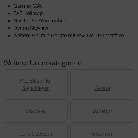
Personalisierte Produkte
Garmin G3X
EAE Helimap
Schlüsselanhänger
Naviter SeeYou mobile
Dynon Skyview
Schmuck
weitere Garmin Geräte mit RS232c TIS-Interface
Taschen
Weitere Unterkategorien:
Thermikhüte
3D Reliefkarten
ACL-Blitzer für
Segelflieger
Geräte
Displays
Zubehör
Core-Lizenzen
Antennen