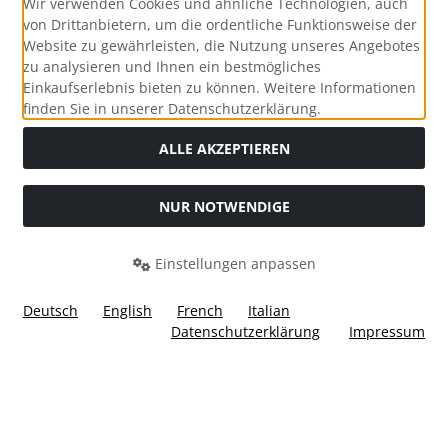
Wir verwenden Cookies und ähnliche Technologien, auch
von Drittanbietern, um die ordentliche Funktionsweise der
Website zu gewährleisten, die Nutzung unseres Angebotes
zu analysieren und Ihnen ein bestmögliches
Einkaufserlebnis bieten zu können. Weitere Informationen
Social Media
finden Sie in unserer Datenschutzerklärung.
ALLE AKZEPTIEREN
NUR NOTWENDIGE
Widerrufsformular
Einstellungen anpassen
Deutsch
English
French
Italian
Datenschutzerklärung
Impressum
Alle Preise inkl. gesetzl. MwSt. zzgl.
Versandkosten
. Die
durchgestrichenen Preise entsprechen dem bisherigen Preis
bei Ülis Segelflugbedarf GmbH.