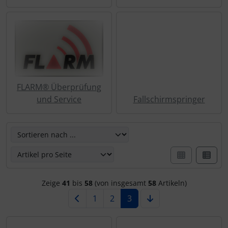
FLARM® Überprüfung
und Service
Fallschirmspringer
Hier können Sie die nachfolgenden Artikel umsortieren u
Zeige
41
bis
58
(von insgesamt
58
Artikeln)
1
2
3