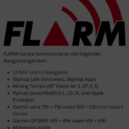
Fallschirmspringer
Zubehör und Ersatzteile für Instrumente
Fliegerkarten
IMPACTFOAM
Fliegerspiele
Kniebretter
Fliegeruhren
Literatur / Bücher
FLARM-Geräte kommunizieren mit folgenden
Für Pilotenkinder
Südfrankreich-Zubehör
Navigationsgeräten:
Geschenk-Boutique
Thermikhüte
LX NAV und LX Navigation
Skymap (alle Versionen),
Skymap Apps
Moving Terrain (MT Vision Air 3, EP-3, X)
Gutscheine
Ver- und Entsorgung
Flymap (ausschließlich L, LD, XL und Apple-
Produkte)
Kalender
Warm und Kalt
Garmin aera 795 + 796
sowie
500 + 550
und neuere
Geräte
Magnetflugzeuge
Sonstiges
Garmin GPSMAP 495 + 496 sowie
695 + 696
AirAvionics iGlide