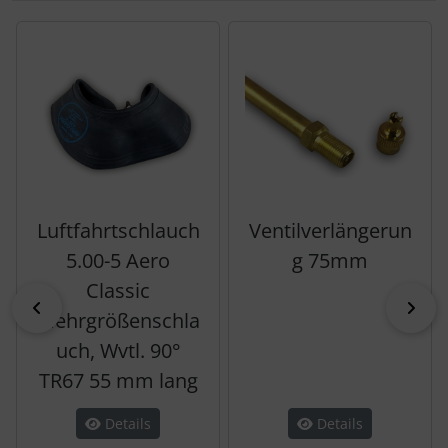
Es folgt ein Produktslider - navigieren Sie mit der Tab-Tas
Luftfahrtschlauch
Ventilverlängerun
5.00-5 Aero
g 75mm
Classic
zurück
vor
Mehrgrößenschla
uch, Wvtl. 90°
TR67 55 mm lang
Details
Details