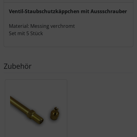
Produktbeschreibung
Ventil-Staubschutzkäppchen mit Aussschrauber
Material: Messing verchromt
Set mit 5 Stück
Zubehör
Es folgt ein Produktslider - navigieren Sie mit der Tab-Tas