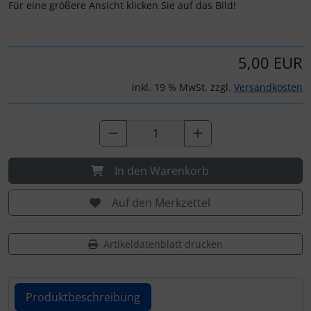
Personalisierte Produkte
Für eine größere Ansicht klicken Sie auf das Bild!
Schlüsselanhänger
5,00 EUR
Schmuck
inkl. 19 % MwSt. zzgl.
Versandkosten
Taschen
Thermikhüte
In den Warenkorb
3D Reliefkarten
Auf den Merkzettel
Artikeldatenblatt drucken
Produktbeschreibung