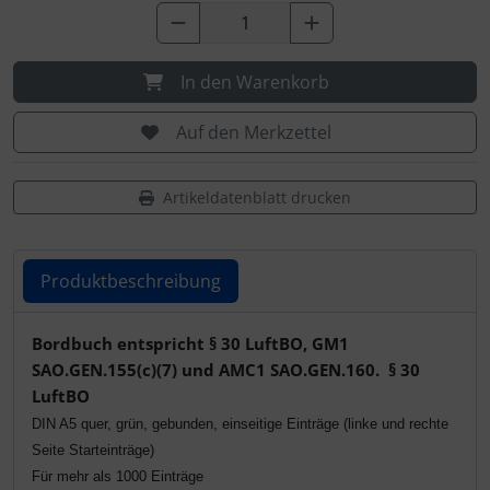
IMPACTFOAM
Personalisierte Produkte
Instrumente
Schlüsselanhänger
In den Warenkorb
Mückenputzer
Schmuck
Auf den Merkzettel
Navigation
Taschen
Artikeldatenblatt drucken
Reifen, Schläuche und Co.
Thermikhüte
Produktbeschreibung
Sauerstoff, Gas und Feuer
3D Reliefkarten
Schläuche, Verbinder....
Produktbeschreibung
Bordbuch entspricht § 30 LuftBO, GM1
SAO.GEN.155(c)(7) und AMC1 SAO.GEN.160. § 30
Schrauben, Muttern & Co.
LuftBO
DIN A5 quer, grün, gebunden, einseitige Einträge (linke und rechte
Schutz und Pflege
Seite Starteinträge)
Für mehr als 1000 Einträge