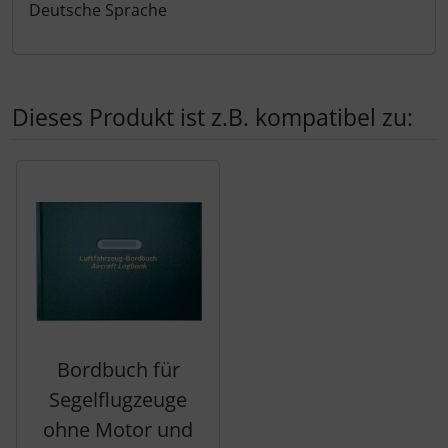
Deutsche Sprache
Schutztaschen Interieur
Tapes und Tuning
Dieses Produkt ist z.B. kompatibel zu:
Transponder
Es folgt ein Produktslider - navigieren Sie mit der Tab-Tas
Warn- und Schutzfolien
Sonstiges
Bordbuch für
Segelflugzeuge
ohne Motor und